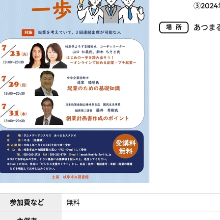
③202
あつま
場所
参加費など
無料