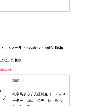
ＡＸ、Ｅメール（
moushikomi@gifu-lib.jp
）
込む。先着順
-lib.jp
講師
う！
岐阜県よろず支援拠点コーディネ
・プ
ーター 山口 仁美 氏、鈴木