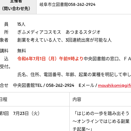
主催者
岐阜市立図書館058-262-2924
（問い合わせ先）
 員 15人
 所 ぎふメディアコスモス あつまるスタジオ
象者 創業を考えている人で、3回連続出席が可能な人
受講料 無料
申 込
令和6年7月1日（月）午前9時より
中央図書館の窓口、Ｆ
受付。
氏名、住所、電話番号、年齢、起業の業種を明記して申し
合せ 中央図書館
TEL / 058-262-2924
E
メール
/
moushikomi@gifu
日程
内容
第1回 7月23日（火）
「はじめの一歩を踏み出そ
～オンラインではじめる副業
チ起業～」