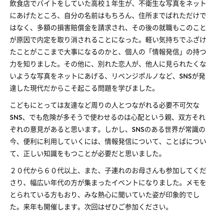
飲食店でバイトをしていた高校１年生が、不衛生な写真をネット
にあげたところ、自分の名前はもちろん、住所までばれただけで
はなく、多額の損害賠償金を請求され、その後の就職もこのこと
が原因で内定を取り消されることになった。軽い気持ちでふざけ
たことがここまで大事になるのかと、個人の「情報発信」の持つ
力を知りました。その他に、別れた恋人が、他人に見られたくな
いような写真をネットにあげる、リベンジポルノなど、SNSが発
達した現代だからこそ起こる問題を学びました。
こどもにとっては友達など周りの人とつながれる必要不可欠な
SNS、でも危険が多そうで使わせるのは心配という親、双方それ
ぞれの意見があると思います。しかし、SNSのある世界が常識の
今、便利に利用していくには、情報発信について、ことばについ
て、正しい知識をもつことが必要だと思いました。
２０代から６０代以上、また、子連れのお母さんも参加してくだ
さり、幅広い年代の方が集まったイベントになりました。メモを
とられている方もおり、みな熱心に聞いていた姿が印象的でし
た。来年も開催します。次回はぜひご参加ください。