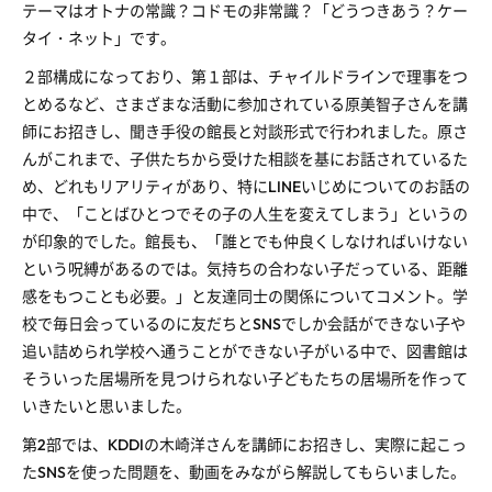
テーマはオトナの常識？コドモの非常識？「どうつきあう？ケー
タイ・ネット」です。
２部構成になっており、第１部は、チャイルドラインで理事をつ
とめるなど、さまざまな活動に参加されている原美智子さんを講
師にお招きし、聞き手役の館長と対談形式で行われました。原さ
んがこれまで、子供たちから受けた相談を基にお話されているた
め、どれもリアリティがあり、特にLINEいじめについてのお話の
中で、「ことばひとつでその子の人生を変えてしまう」というの
が印象的でした。館長も、「誰とでも仲良くしなければいけない
という呪縛があるのでは。気持ちの合わない子だっている、距離
感をもつことも必要。」と友達同士の関係についてコメント。学
校で毎日会っているのに友だちとSNSでしか会話ができない子や
追い詰められ学校へ通うことができない子がいる中で、図書館は
そういった居場所を見つけられない子どもたちの居場所を作って
いきたいと思いました。
第2部では、KDDIの木崎洋さんを講師にお招きし、実際に起こっ
たSNSを使った問題を、動画をみながら解説してもらいました。