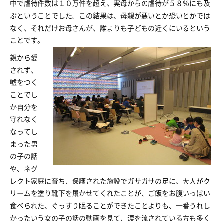
中で虐待件数は１０万件を超え、実母からの虐待が５８％にも及
ぶということでした。この結果は、母親が悪いとか恐いとかでは
なく、それだけお母さんが、誰よりも子どもの近くにいるという
ことです。
親から愛
されず、
嘘をつく
ことでし
か自分を
守れなく
なってし
まった男
の子の話
や、ネグ
レクト家庭に育ち、保護された施設でガサガサの足に、大人がク
リームを塗り靴下を履かせてくれたことが、ご飯をお腹いっぱい
食べられた、ぐっすり眠ることができたことよりも、一番うれし
かったいう女の子の話の動画を見て、涙を流されている方も多く