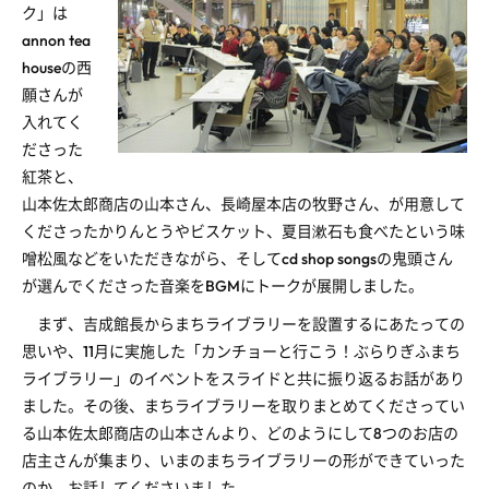
ク」は
annon tea
houseの西
願さんが
入れてく
ださった
紅茶と、
山本佐太郎商店の山本さん、長崎屋本店の牧野さん、が用意して
くださったかりんとうやビスケット、夏目漱石も食べたという味
噌松風などをいただきながら、そしてcd shop songsの鬼頭さん
が選んでくださった音楽をBGMにトークが展開しました。
まず、吉成館長からまちライブラリーを設置するにあたっての
思いや、11月に実施した「カンチョーと行こう！ぶらりぎふまち
ライブラリー」のイベントをスライドと共に振り返るお話があり
ました。その後、まちライブラリーを取りまとめてくださってい
る山本佐太郎商店の山本さんより、どのようにして8つのお店の
店主さんが集まり、いまのまちライブラリーの形ができていった
のか、お話してくださいました。