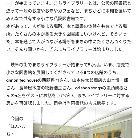
ー」が始まっています。まちライブラリーとは、公設の図書館と
違って一般のお店やお寺やカフェなど、まちかどに本棚を置いて
みんなで共有する小さな私設図書館です。
本があって、人が集まる場所、本と読書の体験を共有できる場
所。たくさんの本がある大きな図書館もいいけれど、そういっ
た、本を通じて人がつながる場所をまちの中にたくさんつくりた
い。そんな願いから、ぎふまちライブラリーは始まりました。
岐阜の街でまちライブラリーが始まって5か月。いま、店先で
小さな図書館を展開してくださっている8つの店舗のうち、
annon tea houseの西願将也さん、山本佐太郎商店の山本慎一郎
さん、長崎屋本店の牧野浩之さん、cd shop songsの鬼頭黎樹さ
んの4名をゲストにお話をうかがい、まちライブラリーに対する
思いを再確認しました。司会は当図書館の吉成館長です。
今回の
「ほん×ま
ちトー