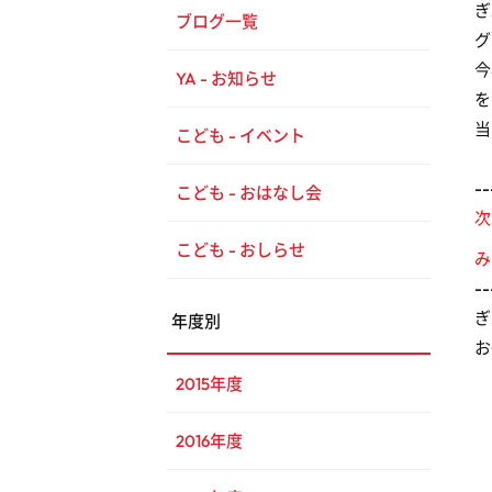
ぎ
ブログ一覧
グ
今
YA - お知らせ
を
当
こども - イベント
--
こども - おはなし会
次
こども - おしらせ
み
--
ぎ
年度別
お
2015年度
2016年度