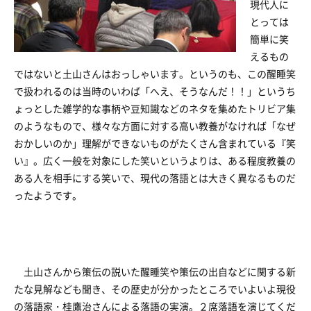
現代人に
とっては
簡単に笑
えるもの
ではないと土山さんはおっしゃいます。というのも、この醒睡笑
で扱われるのは当時のいわば「へえ、そうなんだ！！」というち
ょっとした雑学的な事柄や豆知識などのネタを集めたトリビア集
のようなもので、様々な方面に対する高い教養がなければ「なぜ
おかしいのか」理解ができないものがたくさん含まれている『笑
い』。広く一般を対象にした笑いというよりは、ある程度教養の
ある人を相手にする笑いで、現代の落語とは大きく異なるものだ
ったようです。
土山さんから策伝の説いた醒睡笑や策伝の出自などに関する新
たな見解なども聞き、その歴史が分かったところでいよいよ現役
の落語家・桂鷹治さんによる落語の実演。２席落語を演じてくだ