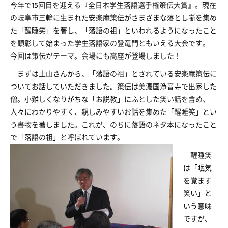
今年で15回目を迎える『全日本学生落語選手権策伝大賞』。現在
の岐阜市三輪に生まれた安楽庵策伝がさまざまな落とし噺を集め
た「醒睡笑」を著し、「落語の祖」といわれるようになったこと
を顕彰して始まった学生落語家の登竜門ともいえる大会です。
今回は策伝がテーマ。会場にも高座が登場しました！
まずは土山さんから、「落語の祖」とされている安楽庵策伝に
ついてお話していただきました。策伝は美濃国浄音寺で出家した
僧。小難しくなりがちな「お説教」にふとした笑い話を含め、
人々にわかりやすく、親しみやすいお話を集めた「醒睡笑」とい
う書物を著しました。これが、のちに落語のネタ本になったこと
で「落語の祖」と呼ばれています。
醒睡笑
は「眠気
を覚ます
笑い」と
いう意味
ですが、