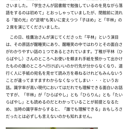
さいました。「学生さんが図書館で勉強しているのを見ながら落
語をするのは初めて」とおっしゃっていましたが、閉館前に流れ
る『蛍の光』の"逆境"も笑いに変えつつ「子ほめ」と「平林」の
２席を演じてくださいました。
この日、桂鷹治さんが演じてくださった「平林」という演目
は、その原話が醒睡笑にあり、醒睡笑の中ではわりとその面白さ
がわかりやすい話の１つであるとされています。丁稚が平林（ひ
らばやし）さんのところへお使いを頼まれ手紙を預かって出かけ
たものの誰のところへ行けばいいのか行先が分からなくなり、道
行く人に手紙の宛名を見せて読み方を尋ねるけれどもみんないう
ことが違ってますますわからなくなってしまい・・・というお
話。識字率が高い現代においてはだれでも理解できる面白いお話
ですが、「平林」が「ひらばやし」とも「ひらりん」とも「たい
らばやし」とも読めるのだとわかっていることが前提となるた
め、当時の識字率からすると、「誰でも理解できる」おもしろさ
だったとは必ずしも言えないのかも知れません。