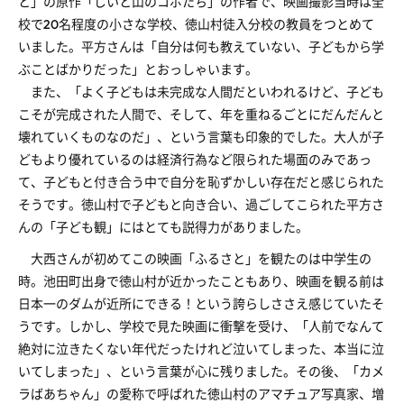
と」の原作「じいと山のコボたち」の作者で、映画撮影当時は全
校で20名程度の小さな学校、徳山村徒入分校の教員をつとめて
いました。平方さんは「自分は何も教えていない、子どもから学
ぶことばかりだった」とおっしゃいます。
また、「よく子どもは未完成な人間だといわれるけど、子ども
こそが完成された人間で、そして、年を重ねるごとにだんだんと
壊れていくものなのだ」、という言葉も印象的でした。大人が子
どもより優れているのは経済行為など限られた場面のみであっ
て、子どもと付き合う中で自分を恥ずかしい存在だと感じられた
そうです。徳山村で子どもと向き合い、過ごしてこられた平方さ
んの「子ども観」にはとても説得力がありました。
大西さんが初めてこの映画「ふるさと」を観たのは中学生の
時。池田町出身で徳山村が近かったこともあり、映画を観る前は
日本一のダムが近所にできる！という誇らしささえ感じていたそ
うです。しかし、学校で見た映画に衝撃を受け、「人前でなんて
絶対に泣きたくない年代だったけれど泣いてしまった、本当に泣
いてしまった」、という言葉が心に残りました。その後、「カメ
ラばあちゃん」の愛称で呼ばれた徳山村のアマチュア写真家、増