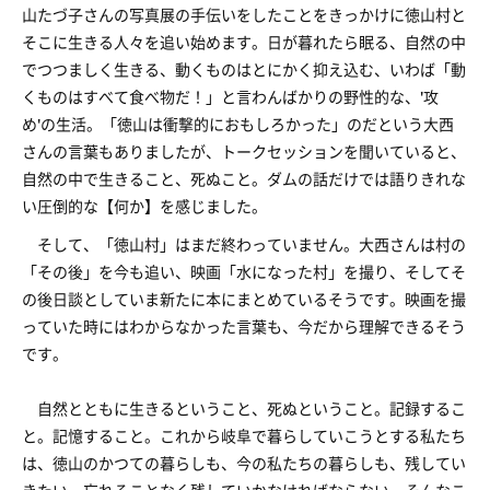
山たづ子さんの写真展の手伝いをしたことをきっかけに徳山村と
そこに生きる人々を追い始めます。日が暮れたら眠る、自然の中
でつつましく生きる、動くものはとにかく抑え込む、いわば「動
くものはすべて食べ物だ！」と言わんばかりの野性的な、'攻
め'の生活。「徳山は衝撃的におもしろかった」のだという大西
さんの言葉もありましたが、トークセッションを聞いていると、
自然の中で生きること、死ぬこと。ダムの話だけでは語りきれな
い圧倒的な【何か】を感じました。
そして、「徳山村」はまだ終わっていません。大西さんは村の
「その後」を今も追い、映画「水になった村」を撮り、そしてそ
の後日談としていま新たに本にまとめているそうです。映画を撮
っていた時にはわからなかった言葉も、今だから理解できるそう
です。
自然とともに生きるということ、死ぬということ。記録するこ
と。記憶すること。これから岐阜で暮らしていこうとする私たち
は、徳山のかつての暮らしも、今の私たちの暮らしも、残してい