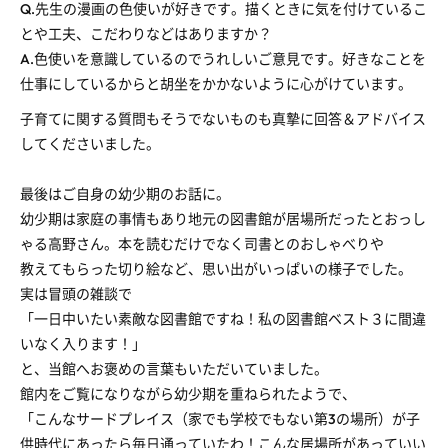
Q.先生の漫画の色使いが好きです。描くときに気を付けているこ
とや工夫、こだわりなどはありますか？
A.色使いを意識しているのでうれしいご意見です。好きなことを
仕事にしているからと胡坐をかかないように心がけています。
子育てに関する質問もそうでないものも真摯に回答＆アドバイス
してくださいました。
最後はご自身の幼少期のお話に。
幼少期は家庭の事情もあり地元の図書館が居場所だったとおっし
ゃる高野さん。本を読むだけでなく司書とのおしゃべりや
教えてもらった切り絵など、思い出がいっぱいの様子でした。
実は冒頭の雑談で
「一日中いたい素敵な図書館ですね！私の図書館ベスト３に間違
いなく入ります！」
と、当館へお褒めの言葉もいただいていました。
館内をご覧になりながら幼少期を重ねられたようで、
「こんなサードプレイス（家でも学校でもない第3の場所）が子
供時代にあったら毎日通っていたわ！こんな居場所があっていい