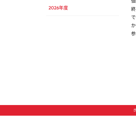
個
2026年度
終
で
か
参