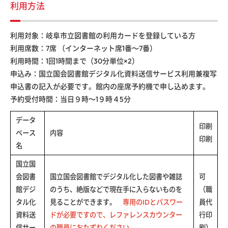
利用方法
利用対象：岐阜市立図書館の利用カードを登録している方
利用席数：7席 （インターネット席1番～7番）
利用時間：1回1時間まで（30分単位×2）
申込み：国立国会図書館デジタル化資料送信サービス利用兼複写
申込書の記入が必要です。館内の座席予約機で申し込めます。
予約受付時間：当日９時～1９時４5分
データ
印刷
ベース
内容
印刷
名
国立国
会図書
国立国会図書館でデジタル化した図書や雑誌
可
館デジ
のうち、絶版などで現在手に入らないものを
（職
タル化
見ることができます。
専用のIDとパスワー
員代
資料送
ドが必要ですので、レファレンスカウンター
行印
信サー
の職員におたずねください。
刷）