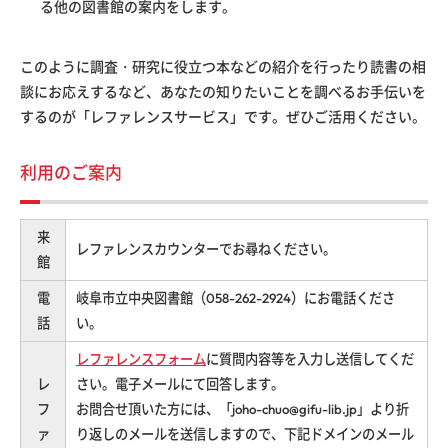
る他の図書館の案内をします。
このように調査・研究に役立つ本などの紹介を行ったり読書の相
談にお応えするなど、あなたの知りたいことを調べるお手伝いを
するのが「レファレンスサービス」です。ぜひご活用ください。
利用のご案内
来
レファレンスカウンターでお尋ねください。
館
電
岐阜市立中央図書館（058-262-2924）にお電話くださ
話
い。
レファレンスフォーム
に質問内容等を入力し送信してくだ
レ
さい。電子メールにて回答します。
フ
お問合せ頂いた方には、「joho-chuo@gifu-lib.jp」より折
ァ
り返しのメールを送信しますので、下記ドメインのメール