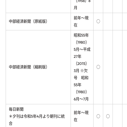
（1958）8
月
前年～現
中部経済新聞（原紙版）
○
在
昭和55年
（1980）
5月～平成
27年
（2015）
中部経済新聞（縮刷版）
○
3月 ※欠
号 昭和
55年
（1980）
6月～7月
毎日新聞
前年～現
＊夕刊は令和5年4月より朝刊に統
○
○
在
合