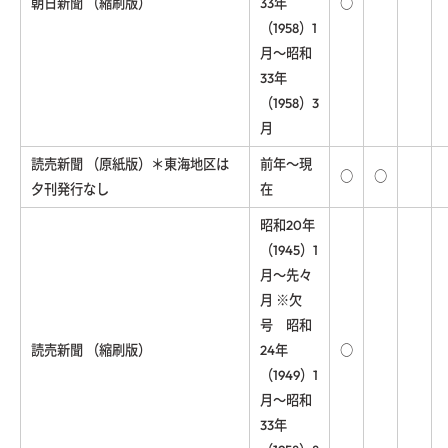
朝日新聞 （縮刷版）
33年
○
（1958）1
月～昭和
33年
（1958）3
月
読売新聞 （原紙版）＊東海地区は
前年～現
○
○
夕刊発行なし
在
昭和20年
（1945）1
月～先々
月 ※欠
号 昭和
読売新聞 （縮刷版）
24年
○
（1949）1
月～昭和
33年