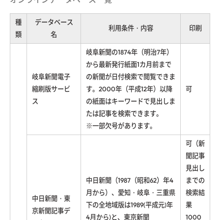
種
データベース
利用条件・内容
印刷
類
名
岐阜新聞の1874年（明治7年）
から最新発行紙面1カ月前まで
岐阜新聞電子
の新聞が日付検索で閲覧できま
縮刷版サービ
す。2000年（平成12年）以降
可
ス
の紙面はキーワードで見出しま
たは記事を検索できます。
※一部欠号があります。
可（新
聞記事
見出し
中日新聞（1987（昭和62）年4
までの
月から）、愛知・岐阜・三重県
検索結
中日新聞・東
下の全地域版は1989(平成元)年
果
京新聞記事デ
4月から)と、東京新聞
1000