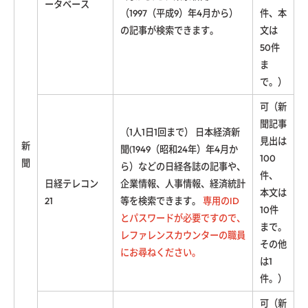
ータベース
（1997（平成9）年4月から）
件、本
の記事が検索できます。
文は
50件
ま
で。）
可（新
聞記事
（1人1日1回まで） 日本経済新
見出は
新
聞(1949（昭和24年）年4月か
100
聞
ら）などの日経各誌の記事や、
件、
日経テレコン
企業情報、人事情報、経済統計
本文は
21
等を検索できます。
専用のID
10件
とパスワードが必要ですので、
まで。
レファレンスカウンターの職員
その他
にお尋ねください。
は1
件。）
可（新