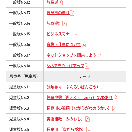
一般版No.12
岐阜城
一般版No.13
岐阜市の祭り
一般版No.14
岐阜提灯
一般版No.15
ビジネスマナー
一般版No.16
資格・仕事について
一般版No.17
ネットショップを開店しよう
一般版No.18
SNSで売り上げアップ
版番号（児童版）
テーマ
児童版No.1
分類番号（ぶんるいばんごう）
児童版No.2
岐阜空襲（ぎふくうしゅう）DVDあり
児童版No.3
長良川の鵜飼（ながらがわのうかい）
児童版No.4
美濃和紙（みのわし）
児童版No.5
長良川 （ながらがわ）