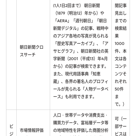
(1人1日2回まで） 朝日新聞
聞記事
（1879（明治12）年から）や
見出し
「AERA」「週刊朝日」「朝日
までの
新聞デジタル」の記事、戦時中
検索結
のアジア各地の写真が見られる
果
「歴史写真アーカイブ」、「ア
1000
朝日新聞クロ
サヒグラフ」、朝日新聞社の英
件、本
スサーチ
字新聞（2001（平成13）年4月
文は各
から）の記事が検索できます。
コンテ
また、現代用語事典「知恵
ンツそ
蔵」、各界の著名人のプロフィ
れぞれ
ールが見られる「人物データベ
50件
ース」も利用できます。
ま
で。）
人口・世帯データや消費支出・
可（一
購買力データ、富裕層データ等
ビ
部サー
市場情報評価
の地域特性を評価した商圏分析
ジ
ビスは