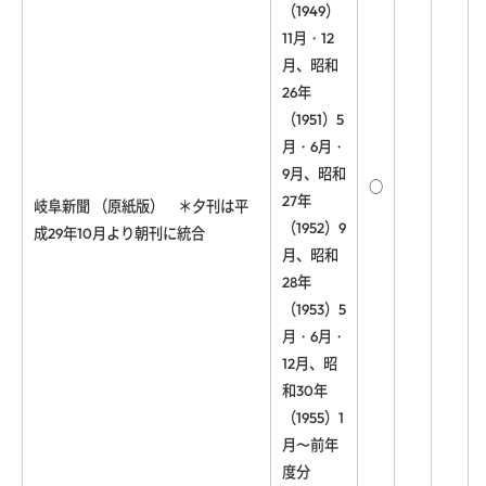
（1949）
11月・12
月、昭和
26年
（1951）5
月・6月・
9月、昭和
○
27年
岐阜新聞 （原紙版） ＊夕刊は平
（1952）9
成29年10月より朝刊に統合
月、昭和
28年
（1953）5
月・6月・
12月、昭
和30年
（1955）1
月〜前年
度分