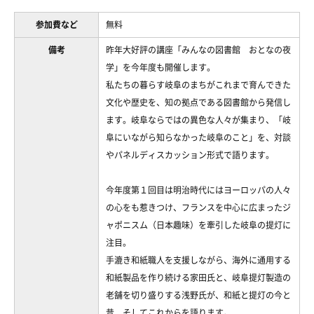
参加費など
無料
備考
昨年大好評の講座「みんなの図書館 おとなの夜
学」を今年度も開催します。
私たちの暮らす岐阜のまちがこれまで育んできた
文化や歴史を、知の拠点である図書館から発信し
ます。岐阜ならではの異色な人々が集まり、「岐
阜にいながら知らなかった岐阜のこと」を、対談
やパネルディスカッション形式で語ります。
今年度第１回目は明治時代にはヨーロッパの人々
の心をも惹きつけ、フランスを中心に広まったジ
ャポニスム（日本趣味）を牽引した岐阜の提灯に
注目。
手漉き和紙職人を支援しながら、海外に通用する
和紙製品を作り続ける家田氏と、岐阜提灯製造の
老舗を切り盛りする浅野氏が、和紙と提灯の今と
昔、そしてこれからを語ります。