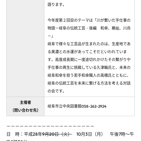
語ります。
今年度第２回目のテーマは「川が繋いだ手仕事の
物語－岐阜の伝統工芸・後編 和傘、鵜籠、川舟
－」
岐阜で様々な工芸品が生まれたのは、生産地であ
る美濃との水運があってこそだといわれていま
す。高度成長期に一度途切れかけたその繋がりや
手仕事の再生に挑戦している久津輪氏と、未来の
岐阜和傘を担う若手和傘職人の高橋氏とともに、
岐阜の伝統工芸を未来に繋げる方法を考える対話
の会です。
主催者
岐阜市立中央図書館058-262-2924
（問い合わせ先）
－－－－－－－－－－－－－－－－－－－－
日 時：平成28年
9月20日（火）
10月3日（月） 午後7時～午