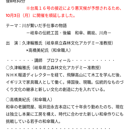
後8時30分
※台風１６号の接近により悪天候が予想されるため、
10月3日（月）に開催を順延しました。
テーマ：川が繋いだ手仕事の物語
－岐阜の伝統工芸・後編 和傘、鵜籠、川舟－
出 演：久津輪雅氏（岐阜県立森林文化アカデミー准教授）
×高橋美紀氏（和傘職人）
・・・・・・・講師 プロフィール・・・・・・・・・・・
○久津輪雅氏（岐阜県立森林文化アカデミー准教授）
ＮＨＫ報道ディレクターを経て、飛騨高山にて木工を学んだ後、
イギリスで家具職人として働く。帰国後、現職。伝統的なものづ
くり文化の継承と新しい文化の創造に力を入れている。
○高橋美紀氏（和傘職人）
和傘の老舗問屋、坂井田永吉本店にて十年余り勤めたのち、現在
は独立し本巣に工房を構え、時代に合わせた新しい和傘作りにも
挑戦している若手の和傘職人。
・・・・・・・・・・・・・・・・・・・・・・・・・・