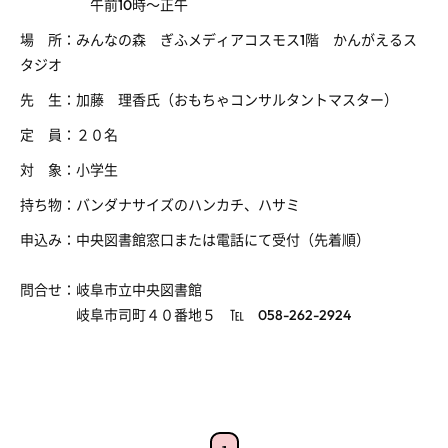
午前10時～正午
場 所：みんなの森 ぎふメディアコスモス1階 かんがえるス
タジオ
先 生：加藤 理香氏（おもちゃコンサルタントマスター）
定 員：２０名
対 象：小学生
持ち物：バンダナサイズのハンカチ、ハサミ
申込み：中央図書館窓口または電話にて受付（先着順）
問合せ：岐阜市立中央図書館
岐阜市司町４０番地５ ℡ 058-262-2924