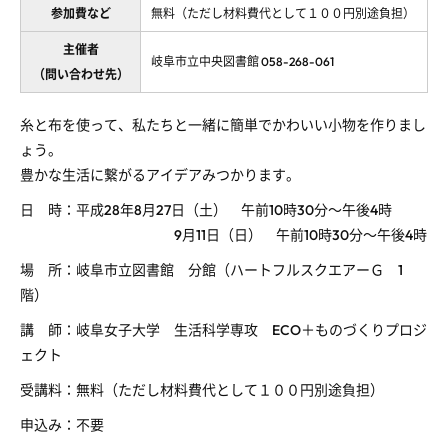
参加費など
無料（ただし材料費代として１００円別途負担）
主催者
岐阜市立中央図書館 058-268-061
（問い合わせ先）
糸と布を使って、私たちと一緒に簡単でかわいい小物を作りまし
ょう。
豊かな生活に繋がるアイデアみつかります。
日 時：平成28年8月27日（土） 午前10時30分～午後4時
9月11日（日） 午前10時30分～午後4時
場 所：岐阜市立図書館 分館（ハートフルスクエアーＧ 1
階）
講 師：岐阜女子大学 生活科学専攻 ECO＋ものづくりプロジ
ェクト
受講料：無料（ただし材料費代として１００円別途負担）
申込み：不要