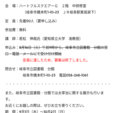
会 場：ハートフルスクエアーＧ ２階 中研修室
（岐阜市橋本町1-10-23 ＪＲ岐阜駅東高架下）
定 員：先着50人（要申し込み）
参加費：無料
講 師：若松 伸哉氏（愛知県立大学 准教授）
申込み：
8月16日（火）午前9時から、岐阜市立図書館 分館の窓
口・電話・メールにて受け付け開始
定員に達したため、募集は終了しました。
問合せ：岐阜市立図書館 分館
岐阜市橋本町1-10-23 電話058-268-1061
・・・・・・・・・・・・・・・・・・・・・・・・・・・・・・
また、岐阜市立図書館・分館では太宰治に関する展示も行いま
す。
お近くにお越しの際は、ぜひお立ち寄りください。
期 間：9月1日（木）～10月2日（日）