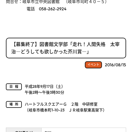
問合せ：岐阜市立中央図書館 （岐阜市司町４０－５）
電話 058-262-2924
【募集終了】図書館文学部「走れ！人間失格 太宰
治―どうしても欲しかった芥川賞―」
2016/08/15
イベント
平成28年9月17日（土）
日程
午後2時～午後3時30分
ハートフルスクエアーＧ ２階 中研修室
場所
（岐阜市橋本町1-10-23 ＪＲ岐阜駅東高架下）