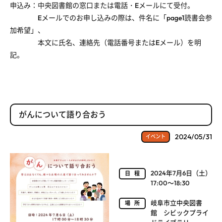
申込み：中央図書館の窓口または電話・
E
メールにて受付。
E
メールでのお申し込みの際は、件名に「
page1
読書会参
加希望」、
本文に氏名、連絡先（電話番号または
E
メール）を明
記。
がんについて語り合おう
2024/05/31
イベント
2024年7月6日（土）
日程
17:00～18:30
岐阜市立中央図書
場所
館 シビックプライ