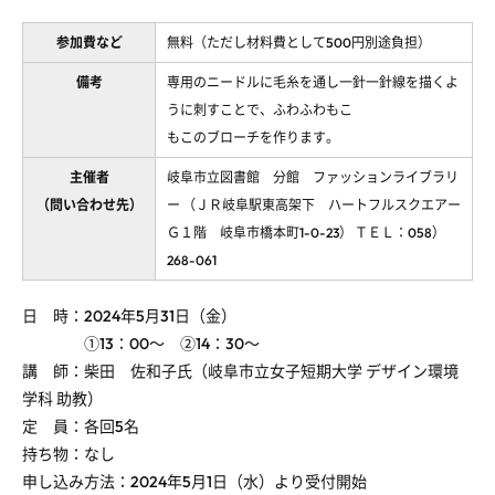
参加費など
無料（ただし材料費として500円別途負担）
備考
専用のニードルに毛糸を通し一針一針線を描くよ
うに刺すことで、ふわふわもこ
もこのブローチを作ります。
主催者
岐阜市立図書館 分館 ファッションライブラリ
（問い合わせ先）
ー （ＪＲ岐阜駅東高架下 ハートフルスクエアー
Ｇ１階 岐阜市橋本町1-0-23） ＴＥＬ：058）
268-061
日 時：
2024
年
5
月
31
日（金）
①
13
：
00
～ ②
14
：
30
～
講 師：柴田 佐和子氏（岐阜市立女子短期大学 デザイン環境
学科 助教）
定 員：各回
5
名
持ち物：なし
申し込み方法：2024年
5
月
1
日（水）より受付開始