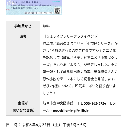
参加費など
無料
備考
［ぎふライブラリークラブイベント］
岐阜市が舞台のミステリー『小市民シリーズ』が
7月から放送されるのをご存知ですか？アニメ化
を記念して【岐阜からテレビアニメ『小市民シリ
ーズ』をもりあげよう会】が発足しました。その
第一弾として岐阜県出身の作家、米澤穂信さんの
原作小説をテーマ本にして読書会を開催します。
ぜひ2作品について、和気あいあいと語り合いま
しょう！
主催者
岐阜市立中央図書館 ＴＥ058-262-2924 Ｅメ
（問い合わせ先）
ール／moushikomi@gifu-lib.jp
日 時：令和
6
年
6
月
22
日（土）午後
2
時～
3
時