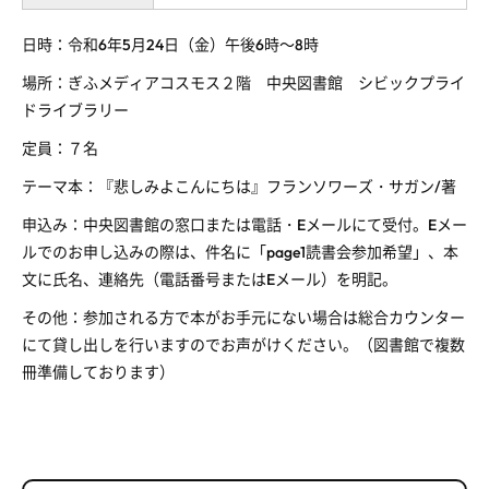
日時：令和
6
年
5
月
24
日（金）午後
6
時～
8
時
場所：ぎふメディアコスモス２階 中央図書館 シビックプライ
ドライブラリー
定員：７名
テーマ本：『悲しみよこんにちは』フランソワーズ・サガン
/
著
申込み：中央図書館の窓口または電話・
E
メールにて受付。
E
メー
ルでのお申し込みの際は、件名に「
page1
読書会参加希望」、本
文に氏名、連絡先（電話番号または
E
メール）を明記。
その他：参加される方で本がお手元にない場合は総合カウンター
にて貸し出しを行いますのでお声がけください。（図書館で複数
冊準備しております）