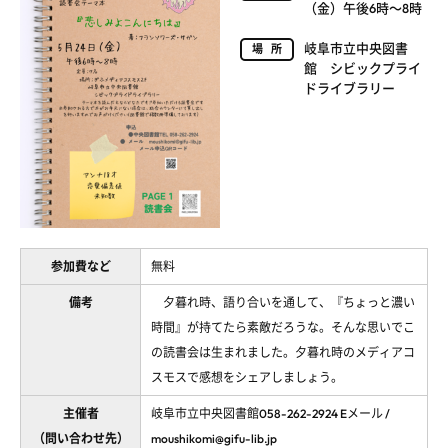
（金）午後6時～8時
岐阜市立中央図書
場所
館 シビックプライ
ドライブラリー
参加費など
無料
備考
夕暮れ時、語り合いを通して、『ちょっと濃い
時間』が持てたら素敵だろうな。そんな思いでこ
の読書会は生まれました。夕暮れ時のメディアコ
スモスで感想をシェアしましょう。
主催者
岐阜市立中央図書館058-262-2924 Eメール /
（問い合わせ先）
moushikomi@gifu-lib.jp