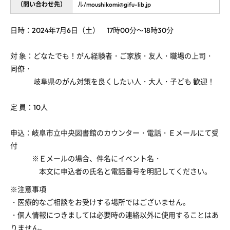
（問い合わせ先）
ル/moushikomi@gifu-lib.jp
日時：
2024
年
7
月
6
日（土）
17
時
00
分～
18
時
30
分
対 象：どなたでも！がん経験者・ご家族・友人・職場の上司・
同僚・
岐阜県のがん対策を良くしたい人・大人・子ども 歓迎！
定 員：10人
申込：岐阜市立中央図書館のカウンター・電話・Ｅメールにて受
付
※Ｅメールの場合、件名にイベント名・
本文に申込者の氏名と電話番号を明記してください。
※注意事項
・医療的なご相談をお受けする場所ではございません。
・個人情報につきましては必要時の連絡以外に使用することはあ
りません。