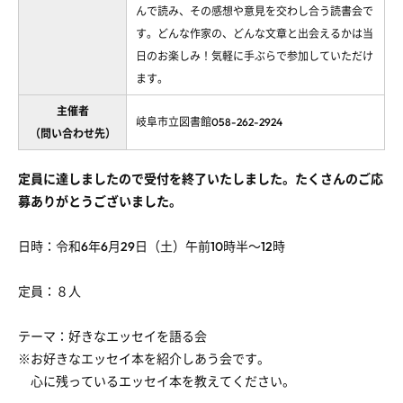
んで読み、その感想や意見を交わし合う読書会で
す。どんな作家の、どんな文章と出会えるかは当
日のお楽しみ！気軽に手ぶらで参加していただけ
ます。
主催者
岐阜市立図書館058-262-2924
（問い合わせ先）
定員に達しましたので受付を終了いたしました。たくさんのご応
募ありがとうございました。
日時：令和
6
年
6
月
29
日（土）午前
10
時半～
12
時
定員：８人
テーマ：好きなエッセイを語る会
※お好きなエッセイ本を紹介しあう会です。
心に残っているエッセイ本を教えてください。