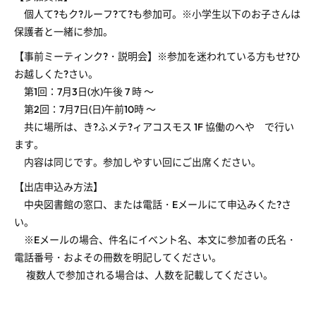
個人て?もク?ルーフ?て?も参加可。※小学生以下のお子さんは
保護者と一緒に参加。
【事前ミーティンク?・説明会】※参加を迷われている方もせ?ひ
お越しくた?さい。
第1回：7月3日(水)午後 7 時 ～
第2回：7月7日(日)午前10時 ～
共に場所は、き?ふメテ?ィアコスモス 1F 協働のへや で行い
ます。
内容は同じです。参加しやすい回にご出席ください。
【出店申込み方法】
中央図書館の窓口、または電話・Eメールにて申込みくた?さ
い。
※Eメールの場合、件名にイベント名、本文に参加者の氏名・
電話番号・およその冊数を明記してください。
複数人で参加される場合は、人数を記載してください。