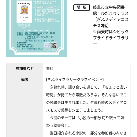
岐阜市立中央図書
場所
館 ひだまりテラス
（ぎふメディアコス
モス2階）
※雨天時はシビック
プライドライブラリ
ー
参加費など
無料
備考
[ぎふライブラリークラブイベント]
夕暮れ時、語り合いを通して、『ちょっと濃い
時間』が持てたら素敵だろうな。そんな思いでこ
の読書会は生まれました。夕暮れ時のメディアコ
スモスで感想をシェアしましょう。
今回のテーマは『小説の一部分 切り取って 味
わう読書会』。
当日紹介される小説の一部分を参加者のみなさ