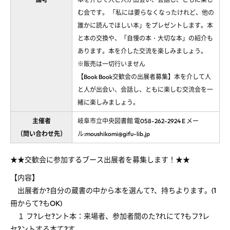
む会です。 「私には要らなくなったけれど、他の
誰かに読んでほしい本」をプレゼントします。本
と本の交換や、「自慢の本・大切な本」の紹介も
あります。本を介した交流を楽しみましょう。
※販売は一切行いません
【Book Book交歓会の出展者募集】本を介して人
と人が出会い、会話し、ともに楽しむ交流会を一
緒に楽しみましょう。
主催者
岐阜市立中央図書館 電058-262-2924 E メー
（問い合わせ先）
ル:moushikomi@gifu-lib.jp
★★交歓会に参加するブース出展者を募集します！★★
【内容】
出展者か?自分の蔵書の中から本を選んて?、持ちよります。(1
冊からて?もOK)
１ フ?レセ?ント本：来場者、参加者間のた?れにて?もフ?レ
セ?ントする本て?す。