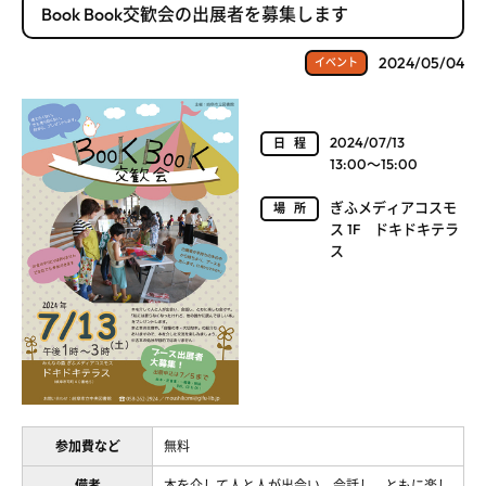
Book Book交歓会の出展者を募集します
2024/05/04
イベント
2024/07/13
日程
13:00～15:00
ぎふメディアコスモ
場所
ス 1F ドキドキテラ
ス
参加費など
無料
備考
本を介して人と人が出会い、会話し、ともに楽し