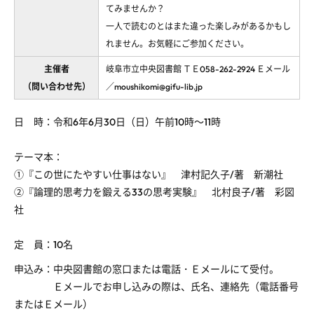
てみませんか？
一人で読むのとはまた違った楽しみがあるかもし
れません。お気軽にご参加ください。
主催者
岐阜市立中央図書館 ＴＥ058-262-2924 Ｅメール
（問い合わせ先）
／moushikomi@gifu-lib.jp
日 時：令和
6
年
6
月
30
日（日）午前
10
時～
11
時
テーマ本：
①『この世にたやすい仕事はない』 津村記久子
/
著 新潮社
②『論理的思考力を鍛える
33
の思考実験』 北村良子
/
著 彩図
社
定 員：
10
名
申込み：中央図書館の窓口または電話・Ｅメールにて受付。
Ｅメールでお申し込みの際は、氏名、連絡先（電話番号
またはＥメール）