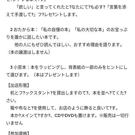
「欲しい」と言ってくれたと?なたにて?も必す?「言葉を添
えて手渡して?」フ?レセ?ントします。
2 おたから本：「私の自慢の本」「私の大切な本」のお宝っぷ
りを誰かに話したい本です。
他の人にもぜひ読んでほしい、おすすめ理由を語ります。
（本の譲渡はしません）
3 小窓本：本をラッピングし、背表紙の一部のみをヒントにし
て選びます。（本はプレゼントします）
【出店形態】
机とフ?ックスタント?を貸出しますのて?、本を並へ?てくた?
さい。
箱や布なと?を使用して、お店のように飾ると良いて?す。
本か?メインて?すか?、CDやDVDも置けます。※販売は一切行
いません
【参加資格】