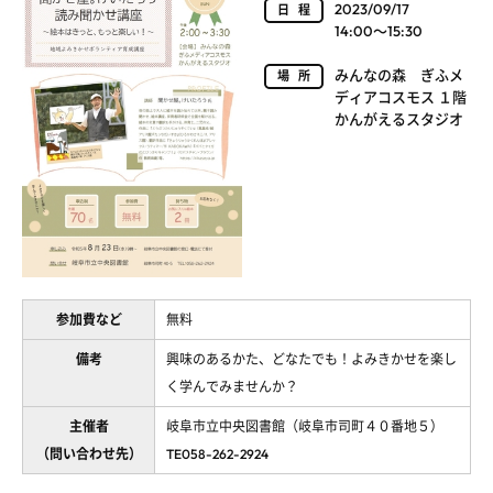
2023/09/17
日程
14:00～15:30
みんなの森 ぎふメ
場所
ディアコスモス １階
かんがえるスタジオ
参加費など
無料
備考
興味のあるかた、どなたでも！よみきかせを楽し
く学んでみませんか？
主催者
岐阜市立中央図書館（岐阜市司町４０番地５）
（問い合わせ先）
TE058-262-2924