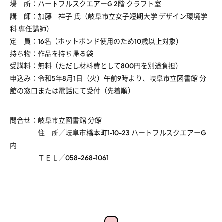
場 所：ハートフルスクエアーG 2階 クラフト室
講 師：加藤 祥子 氏（岐阜市立女子短期大学 デザイン環境学
科 専任講師）
定 員：16名（ホットボンド使用のため10歳以上対象）
持ち物：作品を持ち帰る袋
受講料：無料（ただし材料費として800円を別途負担）
申込み：令和5年8月1日（火）午前9時より、岐阜市立図書館 分
館の窓口または電話にて受付（先着順）
問合せ：岐阜市立図書館 分館
住 所／岐阜市橋本町1-10-23 ハートフルスクエアーG
内
ＴＥＬ／058-268-1061