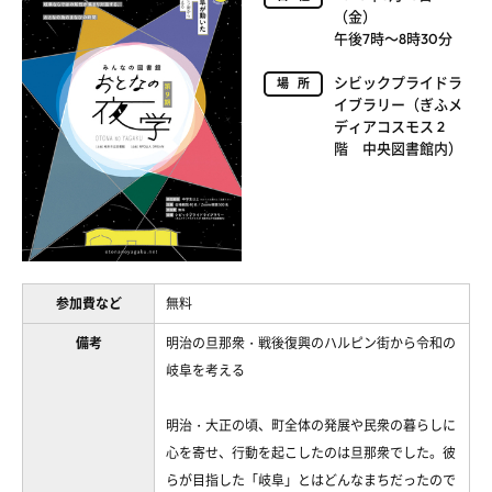
（金）
午後7時～8時30分
シビックプライドラ
場所
イブラリー（ぎふメ
ディアコスモス 2
階 中央図書館内）
参加費など
無料
備考
明治の旦那衆・戦後復興のハルピン街から令和の
岐阜を考える
明治・大正の頃、町全体の発展や民衆の暮らしに
心を寄せ、行動を起こしたのは旦那衆でした。彼
らが目指した「岐阜」とはどんなまちだったので