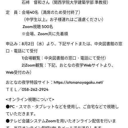
石榑 督和さん（関西学院大学建築学部 準教授）
定 員：会場40名（満席のため受付終了）
（中学生以上。お子様連れはご遠慮ください）
Zoom視聴 500名
※会場、Zoom共に先着順
申込み：8月2日（水）より、下記サイトまたは、中央図書館の窓
口・電話にて受付
1)会場観覧：中央図書館の窓口・電話にて受付）
2)Zoom観覧：下記、おとなの夜学Webサイトより、
Web受付のみ）
おとなの夜学特設サイト：https://otonanoyagaku.net/
ＴＥＬ／058-262-2924
<オンライン視聴について>
●PC・スマホ・タブレットなどを使用し、ご自宅などで視聴し
ていただきます。
●テレビ会議システムZoomを用いたオンライン配信を行いま
す。当日オンライン配信URLをメールでお送りします。