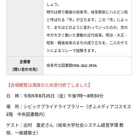
しょう。
時代は移り戦後の岐阜市、岐阜駅前にハルピン街
と呼ばれる「市」が立ちます。この「市」によっ
て、まちはどのように変わっていったのか。世の
中が大きく動いた激動の近代岐阜。明治・大正・
昭和・戦後岐阜のまちの成り立ちを、二人のゲス
トによるリレーで紐解きます。
主催者
岐阜市立図書館058-262-2924
（問い合わせ先）
【会場観覧は満席のため受付終了しました】
日 時：令和5年8月25日（金）午後7時～8時30分
場 所：シビックプライドライブラリー（ぎふメディアコスモス
2階 中央図書館内）
ゲスト：出村 嘉史さん（岐阜大学社会システム経営学環 教
授、一級建築士）