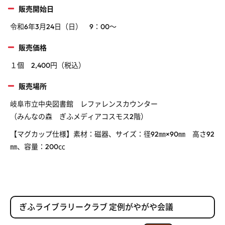
販売開始日
令和
6
年
3
月
24
日（日）
9
：
00
～
販売価格
１個
2,400
円（税込）
販売場所
岐阜市立中央図書館 レファレンスカウンター
（みんなの森 ぎふメディアコスモス
2
階）
【マグカップ仕様】素材：磁器、サイズ：径
92
㎜×
90
㎜ 高さ
92
㎜、容量：
200
㏄
ぎふライブラリークラブ 定例がやがや会議