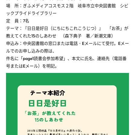
場 所：ぎふメディアコスモス２階 岐阜市立中央図書館 シビ
ックプライドライブラリー
定 員：7名
テーマ：『日日是好日（にちにちこれこうじつ）』 「お茶」が
教えてくれた15のしあわせ （森下典子 著／新潮文庫）
申込み：中央図書館の窓口または電話・
E
メールにて受付。
E
メー
ルでのお申し込みの際は、
件名に「
page1
読書会参加希望」、本文に氏名、連絡先（電話番
号または
E
メール）を明記。