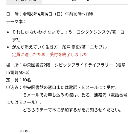
日 時：令和
6
年4月14日（日）午前10時～11時
テーマ本：
それしか ないわけ ないでしょう ヨシタケシンスケ
/
著 白
泉社
がんが消えていく生き方 船戸 崇史/著 ユサブル
定員に達したため、受付を終了しました
場 所：中央図書館2階 シビックプライドライブラリー（岐阜
市司町40-5）
定 員：
10
名
申込み：中央図書館の窓口または電話・Ｅメールにて受付。
Ｅメールでお申し込みの際は、氏名、連絡先（電話番号
またはＥメール）、
どちらのテーマ本に参加するかをお知らせください。