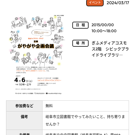
2024/03/17
イベント
2015/00/00
日程
10:00～18:00
ぎふメディアコスモ
場所
ス2階 シビックプラ
イドライブラリ―
参加費など
無料
備考
岐阜市立図書館でやってみたいこと、持ち寄りま
せんか？