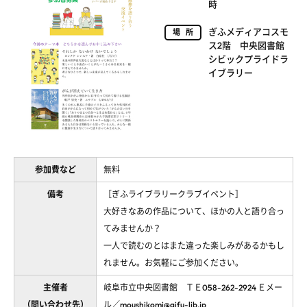
時
ぎふメディアコスモ
場所
ス2階 中央図書館
シビックプライドラ
イブラリー
参加費など
無料
備考
［ぎふライブラリークラブイベント］
大好きなあの作品について、ほかの人と語り合っ
てみませんか？
一人で読むのとはまた違った楽しみがあるかもし
れません。お気軽にご参加ください。
主催者
岐阜市立中央図書館 ＴＥ058-262-2924 Ｅメー
（問い合わせ先）
ル／moushikomi@gifu-lib.jp