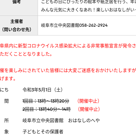
備考
こどもの日にぴったりの絵本や紙芝居を行う、年
みんな元気に大きくなあれ！楽しいおはなしがい
主催者
岐阜市立中央図書館058-262-2924
（問い合わせ先）
阜県内に新型コロナウイルス感染拡大による非常事態宣言が発令
ただくこととなりました。
催を楽しみにされていた皆様には大変ご迷惑をおかけいたします
げます
。
にち 令和3年5月1日（土）
時 間
1回目：13時～13時20分
（開催中止）
2回目：13時40分～14時
（開催中止）
場 所 岐阜市立中央図書館 おはなしのへや
対 象 子どもとその保護者