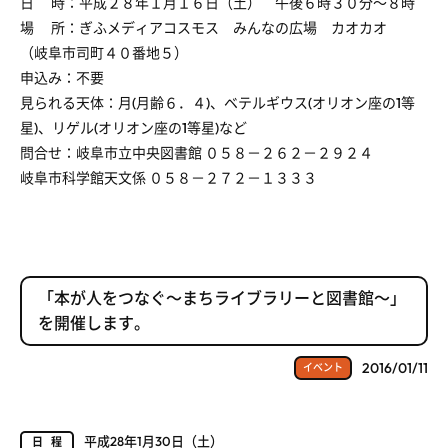
日 時：平成２８年１月１６日（土） 午後６時３０分～８時
場 所：ぎふメディアコスモス みんなの広場 カオカオ
（岐阜市司町４０番地５）
申込み：不要
見られる天体：月(月齢６．４)、ベテルギウス(オリオン座の1等
星)、リゲル(オリオン座の1等星)など
問合せ：岐阜市立中央図書館 ０５８－２６２－２９２４
岐阜市科学館天文係 ０５８－２７２－１３３３
「本が人をつなぐ～まちライブラリーと図書館～」
を開催します。
2016/01/11
イベント
平成28年1月30日（土）
日程