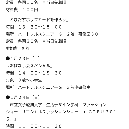
定員：各回１０名 ※当日先着順
材料費：１００円
『とびだすポップカードを作ろう』
時間：１３：３０～１５：００
場所：ハートフルスクエア―Ｇ ２階 研修室３０
定員：各回３０名 ※当日先着順
参加費：無料
●１月２３日（土）
『おはなし会スペシャル』
時間：１４：００～１５：３０
対象：０歳～小学生
場所：ハートフルスクエア―Ｇ ２階中研修室
●１月２４日（日）
『市立女子短期大学 生活デザイン学科 ファッション
ショー 「エシカルファッションショー ｉｎ ＧＩＦＵ ２０１
６」』
時間：１１：００～１１：３０