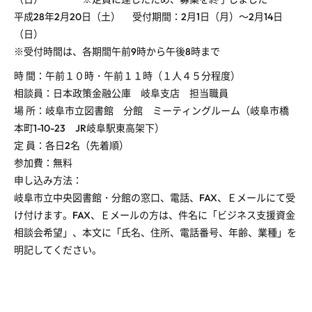
平成28年2月20日（土） 受付期間：2月1日（月）～2月14日
（日）
※受付時間は、各期間午前9時から午後8時まで
時 間：午前１０時・午前１１時（１人４５分程度）
相談員：日本政策金融公庫 岐阜支店 担当職員
場 所：岐阜市立図書館 分館 ミーティングルーム（岐阜市橋
本町1-10-23 JR岐阜駅東高架下）
定 員：各日2名（先着順）
参加費：無料
申し込み方法：
岐阜市立中央図書館・分館の窓口、電話、FAX、Ｅメールにて受
け付けます。FAX、Ｅメールの方は、件名に「ビジネス支援資金
相談会希望」、本文に「氏名、住所、電話番号、年齢、業種」を
明記してください。