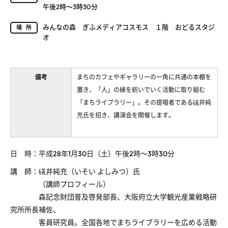
午後2時～3時30分
みんなの森 ぎふメディアコスモス １階 おどるスタジ
場所
オ
備考
まちのカフェやギャラリーの一角に共通の本棚を
置き、「人」の縁を紡いでいく活動に取り組む
「まちライブラリー」。その提唱者である礒井純
充氏を招き、講演会を開催します。
日 時：平成28年1月30日（土）午後2時～3時30分
講 師：礒井純充（いそい よしみつ）氏
（講師プロフィール）
森記念財団普及啓発部長、大阪府立大学観光産業戦略研
究所所長補佐、
客員研究員。全国各地でまちライブラリーを広める活動