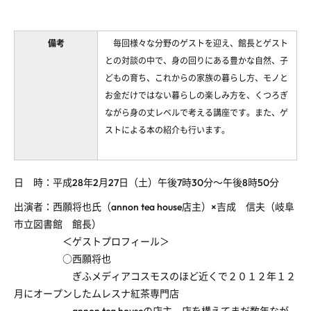
備考
毎回様々な分野のゲストを迎え、館長とゲスト
との対談の中で、身の回りにある豊かな自然、子
どもの育ち、これからの家族の暮らし方、モノと
お金だけではない暮らしの楽しみ方を、くつろぎ
ながら身の丈レベルで考える講座です。また、ゲ
ストによる本の紹介も行います。
日 時：平成28年2月27日（土）午後7時30分～午後8時50分
出演者：西願将也氏（annon tea house店主）×吉成 信夫（岐阜
市立図書館 館長）
＜ゲストプロフィール＞
○西願将也
ぎふメディアコスモスのほど近くで２０１２年１２
月にオープンしたムレスナ紅茶専門店
annon tea houseの店主。店を構えてまだ数年なが