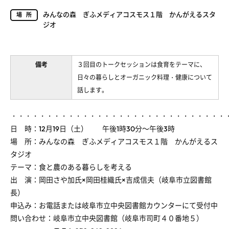
みんなの森 ぎふメディアコスモス１階 かんがえるスタ
場所
ジオ
備考
３回目のトークセッションは食育をテーマに、
日々の暮らしとオーガニック料理・健康について
話します。
・・・・・・・・・・・・・・・・・・・・・・・・・・・・・・
日 時：12月19日（土） 午後1時30分～午後3時
場 所：みんなの森 ぎふメディアコスモス１階 かんがえるス
タジオ
テーマ：食と農のある暮らしを考える
出 演：岡田さや加氏×岡田桂織氏×吉成信夫（岐阜市立図書館
長）
申込み：お電話または岐阜市立中央図書館カウンターにて受付中
問い合わせ：岐阜市立中央図書館（岐阜市司町４０番地５）