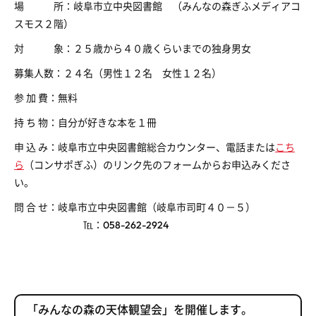
場 所：岐阜市立中央図書館 （みんなの森ぎふメディアコ
スモス２階）
対 象：２５歳から４０歳くらいまでの独身男女
募集人数：２４名（男性１２名 女性１２名）
参 加 費：無料
持 ち 物：自分が好きな本を１冊
申 込 み：岐阜市立中央図書館総合カウンター、電話または
こち
ら
（コンサポぎふ）のリンク先のフォームからお申込みくださ
い。
問 合 せ：岐阜市立中央図書館（岐阜市司町４０－５）
℡：058-262-2924
「みんなの森の天体観望会」を開催します。