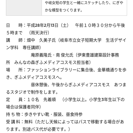
や岐女短の学生と一緒にスケッチしたり、にぎや
かな模型をつくります。
日 時：平成28年2月13日（土） 午前１０時３０分から午後
５時まで （雨天決行）
講 師：畑中 久美子氏（岐阜市立女子短期大学 生活デザイ
ン学科 専任講師）
庵原義隆氏・南 俊允氏（伊東豊雄建築設計事務
所 みんなの森ぎふメディアコスモス担当者）
場 所：ファッションライブラリーに集合後、金華橋通りを歩
き、ぎふメディアコスモスへ。
昼休憩後、午後からぎふメディアコスモス あつま
るスタジオで制作をします。
定 員：１０名 先着順 （小学生以上。小学生3年生以下の
場合は保護者同伴）
持 ち 物：歩きやすい靴・服装、昼食持参
受 講 料：無料（ただし天候によってはバスで移動する場合があ
ります。別途バス代が必要です。）