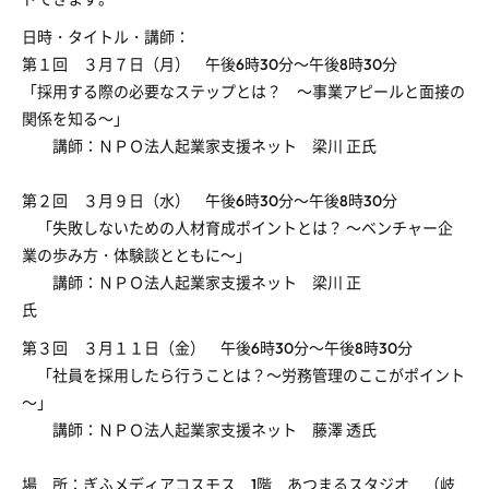
日時・タイトル・講師：
第１回 ３月７日（月） 午後6時30分～午後8時30分
「採用する際の必要なステップとは？ ～事業アピールと面接の
関係を知る～」
講師：ＮＰＯ法人起業家支援ネット 梁川 正氏
第２回 ３月９日（水） 午後6時30分～午後8時30分
「失敗しないための人材育成ポイントとは？ ～ベンチャー企
業の歩み方・体験談とともに～」
講師：ＮＰＯ法人起業家支援ネット 梁川 正
氏
第３回 ３月１１日（金） 午後6時30分～午後8時30分
「社員を採用したら行うことは？～労務管理のここがポイント
～」
講師：ＮＰＯ法人起業家支援ネット 藤澤 透氏
場 所：ぎふメディアコスモス 1階 あつまるスタジオ （岐