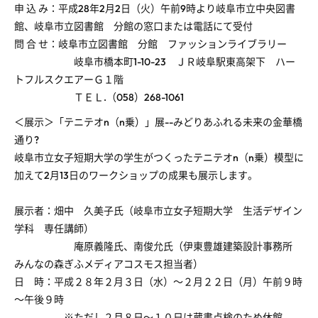
申 込 み：平成28年2月2日（火）午前9時より岐阜市立中央図書
館、岐阜市立図書館 分館の窓口または電話にて受付
問 合 せ：岐阜市立図書館 分館 ファッションライブラリー
岐阜市橋本町1-10-23 ＪＲ岐阜駅東高架下 ハー
トフルスクエアーＧ１階
ＴＥＬ.（058）268-1061
＜展示＞「テニテオn（n乗）」展--みどりあふれる未来の金華橋
通り?
岐阜市立女子短期大学の学生がつくったテニテオn（n乗）模型に
加えて2月13日のワークショップの成果も展示します。
展示者：畑中 久美子氏（岐阜市立女子短期大学 生活デザイン
学科 専任講師）
庵原義隆氏、南俊允氏（伊東豊雄建築設計事務所
みんなの森ぎふメディアコスモス担当者）
日 時：平成２８年２月３日（水）～２月２２日（月）午前９時
～午後９時
※ただし２月８日～１０日は蔵書点検のため休館