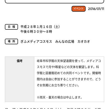
2016/01/11
イベント
平成２８年１月１６日（土）
日程
午後６時３０分～８時
ぎふメディアコスモス みんなの広場 カオカオ
場所
備考
岐阜市科学館の天体望遠鏡を使って、メディアコ
スモスで月や1等星などの天体を観望します。科
学館と図書館初めての共同イベントです。開催時
間内は自由に参加することができますので、どう
ぞお気軽にお立ち寄りください。
※雨天・曇天の場合は中止します。