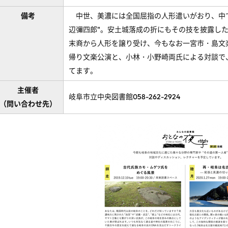
備考
中世、美濃には全国屈指の人形遣いがおり、中で
辺彌四郎"。安土城落成の折にもその技を披露し
末裔から人形を譲り受け、今もなお一宮市・島文
帰り文楽公演と、小林・小野崎両氏による対談で、
てます。
主催者
岐阜市立中央図書館058-262-2924
（問い合わせ先）