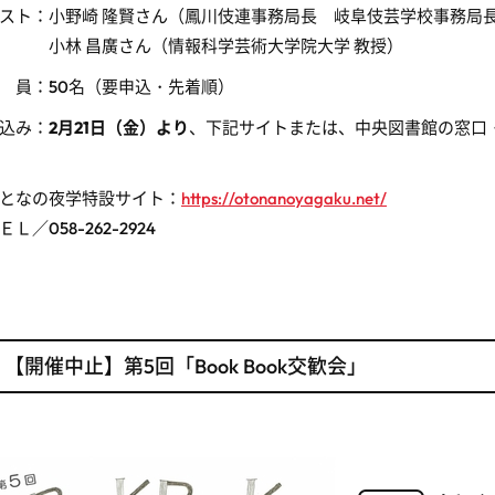
スト：小野崎 隆賢さん（鳳川伎連事務局長 岐阜伎芸学校事務局
小林 昌廣さん（情報科学芸術大学院大学 教授）
 員：50名（要申込・先着順）
込み：
2月21日（金）より
、下記サイトまたは、中央図書館の窓口
となの夜学特設サイト：
https://otonanoyagaku.net/
ＥＬ／058-262-2924
【開催中止】第5回「Book Book交歓会」