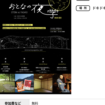
ドキド
場所
参加費など
無料