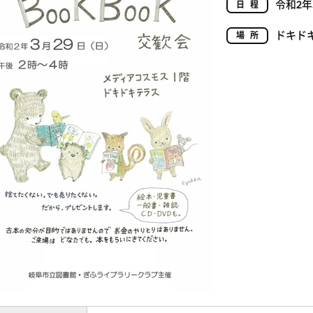
令和2年
日程
ドキド
場所