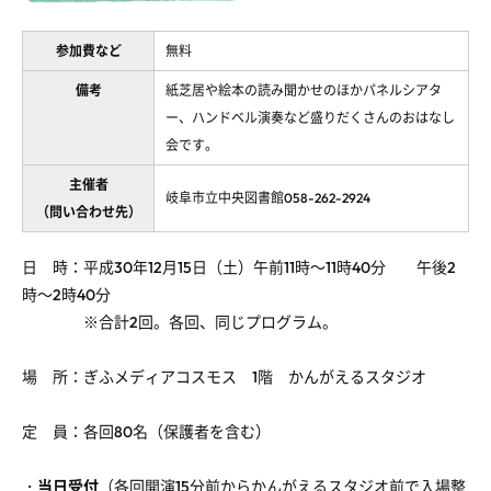
参加費など
無料
備考
紙芝居や絵本の読み聞かせのほかパネルシアタ
ー、ハンドベル演奏など盛りだくさんのおはなし
会です。
主催者
岐阜市立中央図書館058-262-2924
（問い合わせ先）
日 時：平成30年12月15日（土）午前11時～11時40分 午後2
時～2時40分
※合計2回。各回、同じプログラム。
場 所：ぎふメディアコスモス 1階 かんがえるスタジオ
定 員：各回80名（保護者を含む）
・
当日受付
（各回開演15分前からかんがえるスタジオ前で入場整