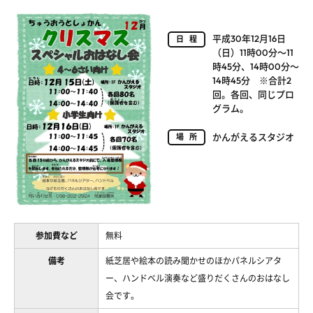
平成30年12月16日
日程
（日）11時00分～11
時45分、14時00分～
14時45分 ※合計2
回。各回、同じプロ
グラム。
かんがえるスタジオ
場所
参加費など
無料
備考
紙芝居や絵本の読み聞かせのほかパネルシアタ
ー、ハンドベル演奏など盛りだくさんのおはなし
会です。