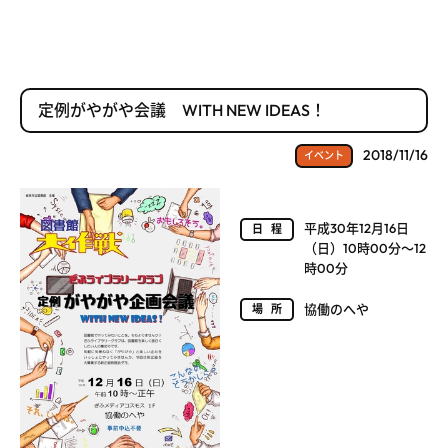
定例がやがや会議 WITH NEW IDEAS！
2018/11/16
イベント
平成30年12月16日
日程
（日）10時00分～12
時00分
協働のへや
場所