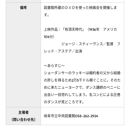
備考
図書館所蔵のＤＶＤを使った映画会を開催しま
す。
上映作品：「有頂天時代」（1936年 アメリカ
104分）
ジョージ・スティーヴンス／監督 フ
レッド・アステア／出演
～あらすじ～
ショーダンサーのラッキーは婚約者の父から結婚
の許しを得るため2万5千ドル稼ぐことに。そのた
めに来たニューヨークで、ダンス講師のペニーに
出会い一目惚れしてしまう。名コンビによる圧巻
のダンスが見どころです。
主催者
岐阜市立中央図書館058-262-2924
（問い合わせ先）