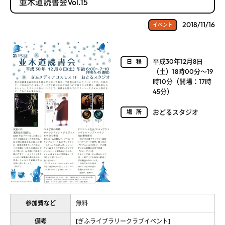
並木道読書会Vol.15
2018/11/16
イベント
平成30年12月8日
日程
（土）18時00分～19
時10分（開場：17時
45分）
おどるスタジオ
場所
参加費など
無料
備考
[ぎふライブラリークラブイベント]