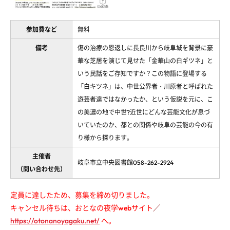
参加費など
無料
備考
傷の治療の恩返しに長良川から岐阜城を背景に豪
華な芝居を演じて見せた「金華山の白ギツネ」と
いう民話をご存知ですか？この物語に登場する
「白キツネ」は、中世公界者・川原者と呼ばれた
遊芸者達ではなかったか、という仮説を元に、こ
の美濃の地で中世?近世にどんな芸能文化が息づ
いていたのか、都との関係や岐阜の芸能の今の有
り様から探ります。
主催者
岐阜市立中央図書館058-262-2924
（問い合わせ先）
定員に達したため、募集を締め切りました。
キャンセル待ちは、おとなの夜学webサイト
／
https://otonanoyagaku.net/
へ。