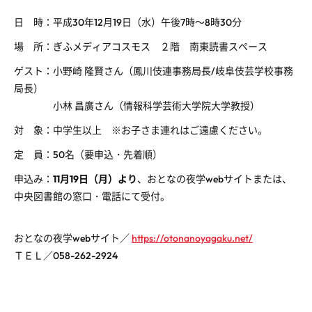
日 時：平成30年12月19日（水）午後7時～8時30分
場 所：ぎふメディアコスモス ２階 南東読書スペース
ゲスト：小野崎 隆賢さん（鳳川伎連事務局長/岐阜伎芸学校事務
局長）
小林 昌廣さん（情報科学芸術大学院大学教授）
対 象：中学生以上 ※お子さま連れはご遠慮ください。
定 員：50名（要申込・先着順）
申込み：
11月19日（月）より
、おとなの夜学webサイトまたは、
中央図書館の窓口・電話にて受付。
おとなの夜学webサイト／
https://otonanoyagaku.net/
ＴＥＬ／058-262-2924