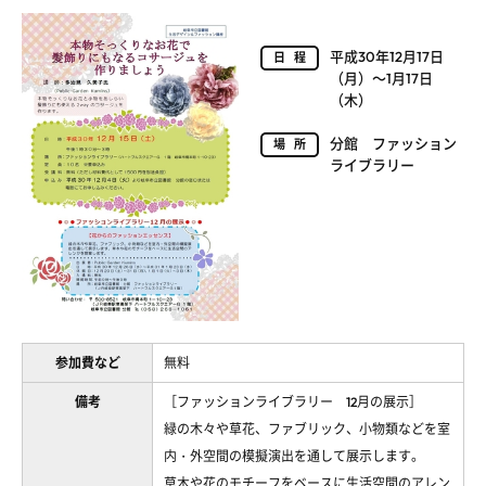
平成30年12月17日
日程
（月）～1月17日
（木）
分館 ファッション
場所
ライブラリー
参加費など
無料
備考
［ファッションライブラリー 12月の展示］
緑の木々や草花、ファブリック、小物類などを室
内・外空間の模擬演出を通して展示します。
草木や花のモチーフをベースに生活空間のアレン