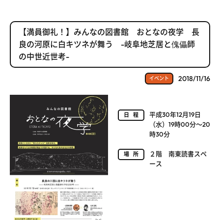
【満員御礼！】みんなの図書館 おとなの夜学 長
良の河原に白キツネが舞う -岐阜地芝居と傀儡師
の中世近世考-
2018/11/16
イベント
平成30年12月19日
日程
（水）19時00分～20
時30分
２階 南東読書スペ
場所
ース