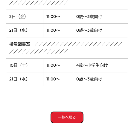
／
／
／
／
／
／
／
／
／
／
／
／
／
／
2日（金）
11:00～
0歳～3歳向け
21日（水）
11:00～
0歳～3歳向け
柳津図書室
／
／
／
／
／
／
／
／
／
／
／
／
／
／
／
／
／
／
／
／
／
／
／
／
／
／
／
／
／
／
／
／
／
／
／
10日（土）
11:00～
4歳～小学生向け
21日（水）
11:00～
0歳～3歳向け
一覧へ戻る