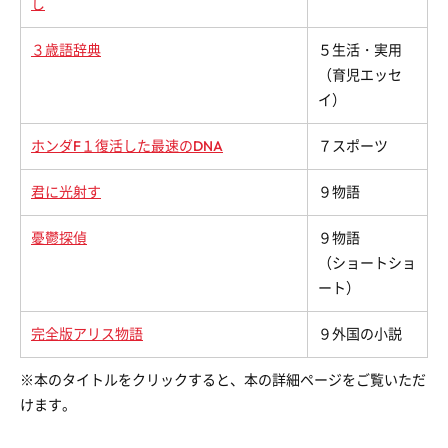
し
３歳語辞典
５生活・実用
（育児エッセ
イ）
ホンダF１復活した最速のDNA
７スポーツ
君に光射す
９物語
憂鬱探偵
９物語
（ショートショ
ート）
完全版アリス物語
９外国の小説
※本のタイトルをクリックすると、本の詳細ページをご覧いただ
けます。