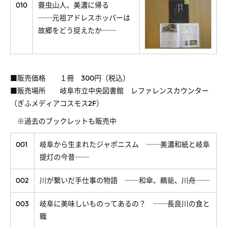
010
蓑虫山人、美濃に帰る
──元祖アドレスホッパーは
故郷をどう捉えたか──
■販売価格 １冊 300円（税込）
■販売場所 岐阜市立中央図書館 レファレンスカウンター
（ぎふメディアコスモス2F）
※過去のブックレットも販売中
001
岐阜から生まれたジャポニスム ──美濃和紙と岐阜
提灯の今昔──
002
川が繋いだ手仕事の物語 ──和傘、鵜籠、川舟──
003
岐阜に美味しいものってあるの？ ──長良川の食と
職