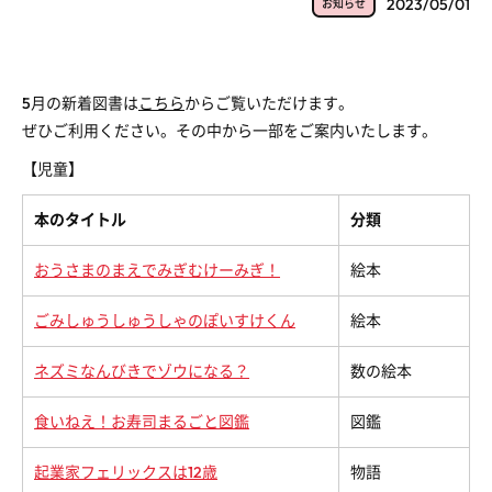
2023/05/01
お知らせ
5月の新着図書は
こちら
からご覧いただけます。
ぜひご利用ください。その中から一部をご案内いたします。
【児童】
本のタイトル
分類
おうさまのまえでみぎむけーみぎ！
絵本
ごみしゅうしゅうしゃのぽいすけくん
絵本
ネズミなんびきでゾウになる？
数の絵本
食いねえ！お寿司まるごと図鑑
図鑑
起業家フェリックスは12歳
物語