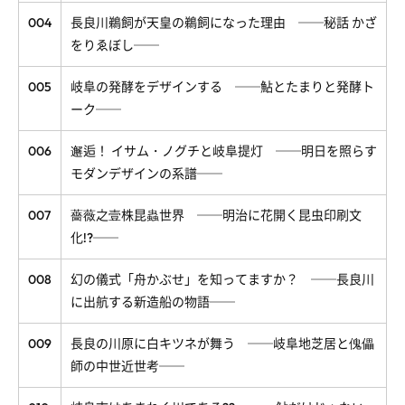
004
長良川鵜飼が天皇の鵜飼になった理由 ──秘話 かざ
をりゑぼし──
005
岐阜の発酵をデザインする ──鮎とたまりと発酵ト
ーク──
006
邂逅！ イサム・ノグチと岐阜提灯 ──明日を照らす
モダンデザインの系譜──
007
薔薇之壹株昆蟲世界 ──明治に花開く昆虫印刷文
化!?──
008
幻の儀式「舟かぶせ」を知ってますか？ ──長良川
に出航する新造船の物語──
009
長良の川原に白キツネが舞う ──岐阜地芝居と傀儡
師の中世近世考──