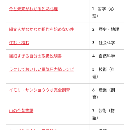
今と未来がわかる色彩心理
1 哲学（心
理）
縄文人がなかなか稲作を始めない件
2 歴史・地理
住む・棲む
3 社会科学
繊細すぎる自分の取扱説明書
4 自然科学
ラクしておいしい電気圧力鍋レシピ
5 技術（料
理）
イモリ・サンショウウオ完全飼育
6 産業（飼
育）
山の今昔物語
7 芸術（物
語）