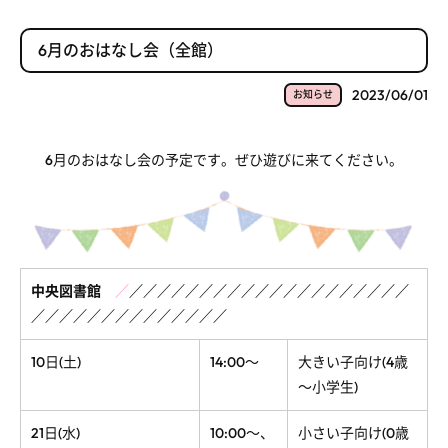
6月のおはなし会（全館）
2023/06/01
お知らせ
6月のおはなし会の予定です。ぜひ遊びに来てください。
中央図書館
／
／
／
／
／
／
／
／
／
／
／
／
／
／
／
／
／
／
／
／
／
／
／
／
／
／
／
／
／
／
／
／
／
／
／
10日(土)
14:00～
大きい子向け(4歳
～小学生)
21日(水)
10:00～、
小さい子向け(0歳