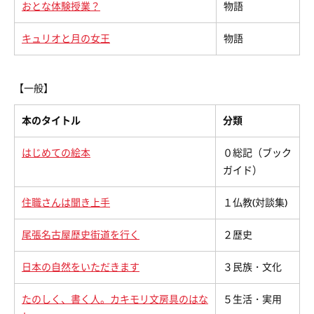
おとな体験授業？
物語
キュリオと月の女王
物語
【一般】
本のタイトル
分類
はじめての絵本
０総記（ブック
ガイド）
住職さんは聞き上手
１仏教(対談集)
尾張名古屋歴史街道を行く
２歴史
日本の自然をいただきます
３民族・文化
たのしく、書く人。カキモリ文房具のはな
５生活・実用