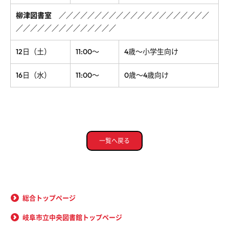
柳津図書室
／
／
／
／
／
／
／
／
／
／
／
／
／
／
／
／
／
／
／
／
／
／
／
／
／
／
／
／
／
／
／
／
／
／
／
12日（土）
11:00～
4歳～小学生向け
16日（水）
11:00～
0歳～4歳向け
一覧へ戻る
総合トップページ
岐阜市立中央図書館トップページ