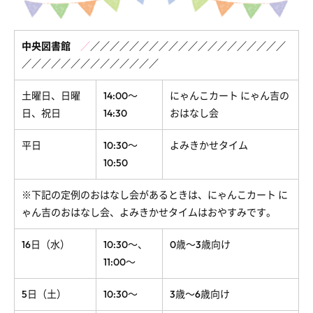
中央図書館
／
／
／
／
／
／
／
／
／
／
／
／
／
／
／
／
／
／
／
／
／
／
／
／
／
／
／
／
／
／
／
／
／
／
／
土曜日、日曜
14:00～
にゃんこカート にゃん吉の
日、祝日
14:30
おはなし会
平日
10:30～
よみきかせタイム
10:50
※下記の定例のおはなし会があるときは、
にゃんこカート に
ゃん吉のおはなし会、
よみきかせタイムはおやすみです。
16日（水）
10:30～、
0歳～3歳向け
11:00～
5日（土）
10:30～
3歳～6歳向け