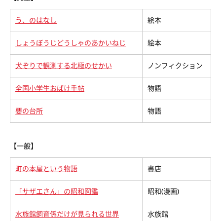
う、のはなし
絵本
しょうぼうじどうしゃのあかいねじ
絵本
犬ぞりで観測する北極のせかい
ノンフィクション
全国小学生おばけ手帖
物語
要の台所
物語
【一般】
町の本屋という物語
書店
「サザエさん」の昭和図鑑
昭和
(
漫画
)
水族館飼育係だけが見られる世界
水族館