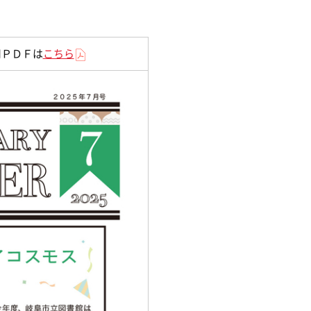
用ＰＤＦは
こちら