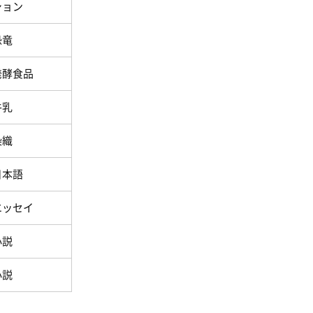
ション
恐竜
発酵食品
牛乳
染織
日本語
エッセイ
小説
小説