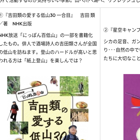
外で活動するのが気持ちいい季節。山へ川へ湖へ、リフレッシュ
①『吉田類の愛する低山30 一合目』 吉田 類
／著 NHK出版
②『星空キャンプ
NHK放送「にっぽん百低山」の一部を書籍化
シカの足音、ガ
したもの。俳人で酒場詩人の吉田類さんが全国
り･･･自然の中
の低山を訪ねます。登山のハードルが高いと思
たちに大切なこ
われる方は「紙上登山」を楽しんでは？