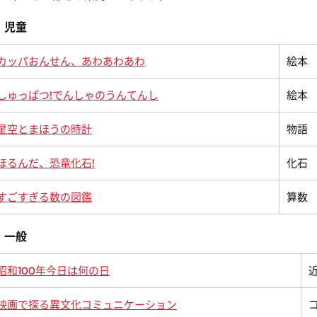
児童
カッパおんせん、あわあわあわ
絵本
しゅっぱつ!でんしゃのうんてんし
絵本
星空とまほうの時計
物語
ほるんだ、恐竜化石!
化石
すごすぎる数の図鑑
算数
一般
昭和100年今日は何の日
映画で探る異文化コミュニケーション