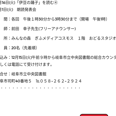
月16日(火)「伊豆の踊子」を読む④
月1日(火) 朗読発表会
 間：各回 午後１時30分から3時30分まで（開場 午後1時）
 師：前田 幸子先生(フリーアナウンサー)
 所：みんなの森 ぎふメディアコスモス １階 おどるスタジ
 員：20名（先着順）
込み：12月15日(火)午前９時から岐阜市立中央図書館の総合カウン
しくは電話にて受け付けます。
合せ：岐阜市立中央図書館
阜市司町40番地５ ℡０５８-２６２-２９２４
・・・・・・・・・・・・・・・・・・・・・