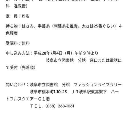
科 准教授）
定 員：15名
持ち物：はさみ、手芸糸（刺繍糸を推奨。太さは25番ぐらい）４
色程度
受講料：無料
申し込み方法：平成28年7月4日（月）午前９時より
岐阜市立図書館 分館 窓口または電話に
て受付（先着順）
問い合わせ：岐阜市立図書館 分館 ファッションライブラリー
岐阜市橋本町1-10-23 ＪＲ岐阜駅東高架下 ハー
トフルスクエアーＧ１階
ＴＥＬ.（058）268-1061