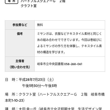
ハートフルスクエアーＧ ２階
場所
クラフト室
参加費など
無料
備考
ミサンガは、衣服などテキスタイル素材と同じく
糸の組み合わせでできています。今回は巻結びに
よるミサンガの作り方を体験し、テキスタイル素
材の構造を学びます。
主催者
岐阜市立中央図書館 058-268-061
（問い合わせ先）
日 時：平成28年7月23日（土）
午後1時30分～午後3時
場 所：クラフト室（ハートフルスクエアーＧ ２階 岐阜市橋
本町1-10-23）
講 師：太田 幸一氏（岐阜市立女子短期大学 生活デザイン学