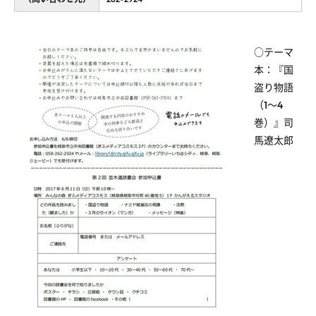
○テーマ
本：『国
盗り物語
（1～4
巻）』司
馬遼太郎