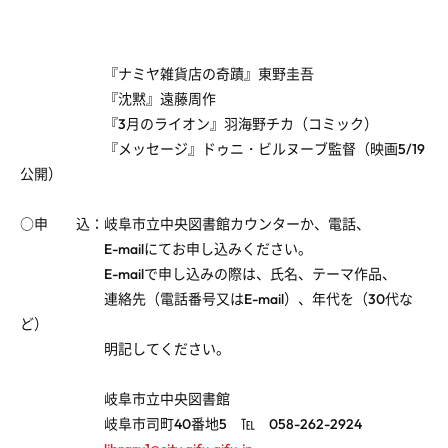
『ナミヤ雑貨店の奇蹟』東野圭吾
『沈黙』遠藤周作
『3月のライオン』羽海野チカ（コミック）
『メッセージ』ドゥニ・ビルヌーブ監督（映画5/19
公開）
○申 込：岐阜市立中央図書館カウンターか、電話、
E-mailにてお申し込みください。
E-mailで申し込みの際は、氏名、テーマ作品、
連絡先（電話番号又はE-mail）、年代を（30代な
ど）
明記してください。
岐阜市立中央図書館
岐阜市司町40番地5 ℡ 058-262-2924