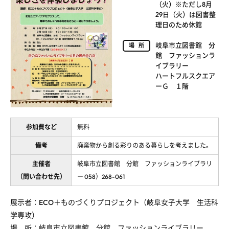
（火）※ただし8月
29日（火）は図書整
理日のため休館
岐阜市立図書館 分
場所
館 ファッションラ
イブラリー
ハートフルスクエア
ーＧ １階
参加費など
無料
備考
廃棄物から創る彩りのある暮らしを考えました。
主催者
岐阜市立図書館 分館 ファッションライブラリ
（問い合わせ先）
ー 058）268-061
展示者：ECO＋ものづくりプロジェクト（岐阜女子大学 生活科
学専攻）
場 所：岐阜市立図書館 分館 ファッションライブラリー