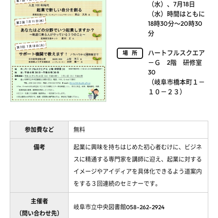
（水）、7月18日
（水）時間はともに
18時30分～20時30
分
ハートフルスクエア
場所
－Ｇ 2階 研修室
30
（岐阜市橋本町１－
１０－２３）
参加費など
無料
備考
起業に興味を持ちはじめた初心者むけに、ビジネ
スに精通する専門家を講師に迎え、起業に対する
イメージやアイディアを具体化できるよう道案内
をする３回連続のセミナーです。
主催者
岐阜市立中央図書館058-262-2924
（問い合わせ先）