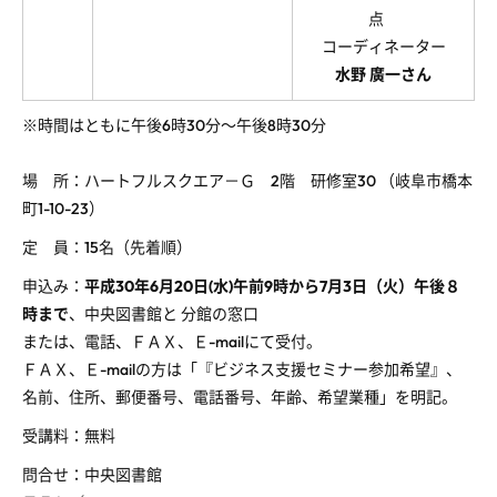
点
コーディネーター
水野 廣一さん
※時間はともに午後6時30分～午後8時30分
場 所：ハートフルスクエア－Ｇ 2階 研修室30 （岐阜市橋本
町1-10-23）
定 員：15名（先着順）
申込み：
平成30年6月20日(水)午前9時から7月3日（火）午後８
時まで
、中央図書館と 分館の窓口
または、電話、ＦＡＸ、Ｅ-mailにて受付。
ＦＡＸ、Ｅ-mailの方は「『ビジネス支援セミナー参加希望』、
名前、住所、郵便番号、電話番号、年齢、希望業種」を明記。
受講料：無料
問合せ：中央図書館