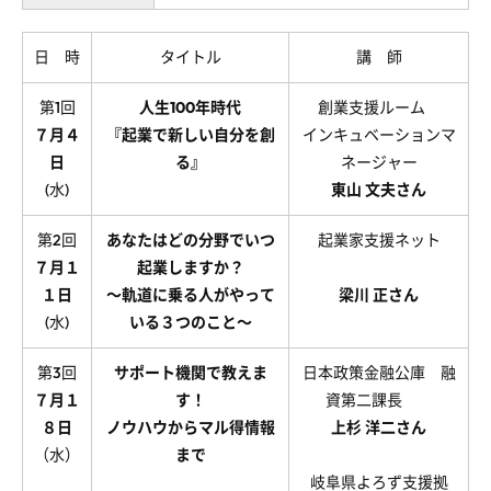
日 時
タイトル
講 師
第1回
人生100年時代
創業支援ルーム
７月４
『起業で新しい自分を創
インキュベーションマ
日
る』
ネージャー
(水)
東山 文夫さん
第2回
あなたはどの分野でいつ
起業家支援ネット
７月１
起業しますか？
１日
～軌道に乗る人がやって
梁川 正さん
(水)
いる３つのこと～
第3回
サポート機関で教えま
日本政策金融公庫 融
７月１
す！
資第二課長
８日
ノウハウからマル得情報
上杉 洋二さん
（水）
まで
岐阜県よろず支援拠