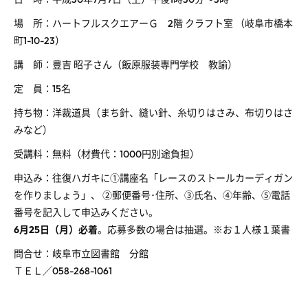
場 所：ハートフルスクエアーＧ 2階 クラフト室 （岐阜市橋本
町1-10-23）
講 師：豊吉 昭子さん（飯原服装専門学校 教諭）
定 員：15名
持ち物：洋裁道具（まち針、縫い針、糸切りはさみ、布切りはさ
みなど）
受講料：無料（材費代：1000円別途負担）
申込み：往復ハガキに①講座名「レースのストールカーディガン
を作りましょう」、 ②郵便番号･住所、③氏名、④年齢、⑤電話
番号を記入して申込みください。
6月25日（月）必着
。応募多数の場合は抽選。※お１人様１葉書
問合せ：岐阜市立図書館 分館
ＴＥＬ／058-268-1061