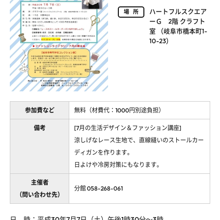
ハートフルスクエア
場所
ーＧ 2階 クラフト
室 （岐阜市橋本町1-
10-23）
参加費など
無料（材費代：1000円別途負担）
備考
[7月の生活デザイン＆ファッション講座]
涼しげなレース生地で、直線縫いのストールカー
ディガンを作ります。
日よけや冷房対策にもなります。
主催者
分館 058-268-061
（問い合わせ先）
日 時：平成30年7月7日（土）午後1時30分～3時