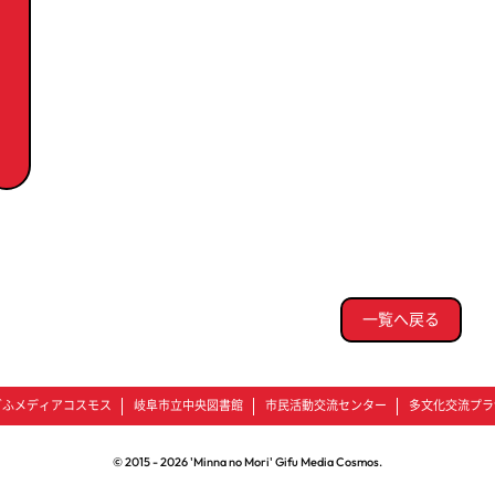
一覧へ戻る
ぎふメディアコスモス
岐阜市立中央図書館
市民活動交流センター
多文化交流プラ
© 2015 -
2026
'Minna no Mori' Gifu Media Cosmos.