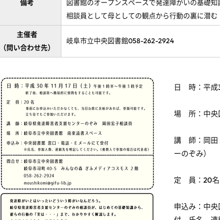
備考
図書館のオープンスペースで発達障がいの基礎知
相談員として母としての観点から行動の裏に潜む
主催者
岐阜市立中央図書館058-262-2924
（問い合わせ先）
日 時：平成3
場 所：中央
講 師：岡田
ーのぞみ）
定 員：20
申込み：中央
付。氏名、連