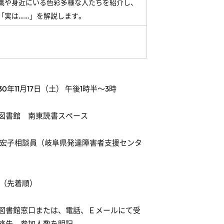
識や身近にいる色彩多様な人たちを紹介し、
「実は……」を解説します。
0年11月17日（土） 午後1時半～3時
図書館 南東読書スペース
 宏子相談員（岐阜県発達障害者支援センタ
名（先着順）
図書館窓口または、電話、Ｅメールにて受
絡先、参加人数を明記。