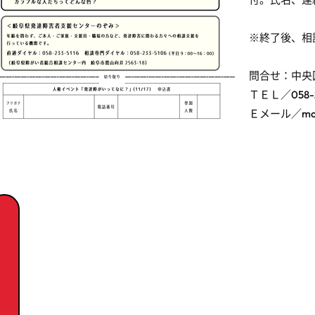
※終了後、相
問合せ：中央
ＴＥＬ／058-2
Ｅメール／moush