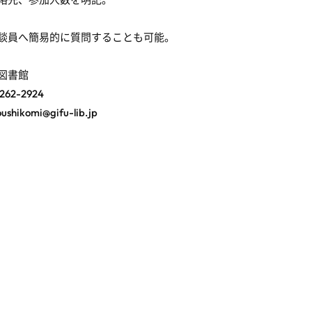
談員へ簡易的に質問することも可能。
図書館
62-2924
ikomi@gifu-lib.jp