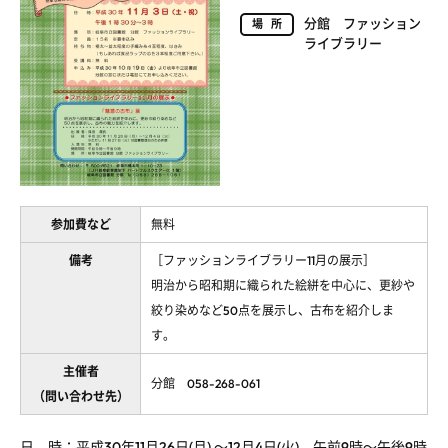
分館 ファッション
場所
ライブラリー
参加費など
無料
備考
［ファッションライブラリー11月の展示］
明治から昭和期に織られた絵絣を中心に、更紗や
絞り染めなど50点を展示し、古布を紹介しま
す。
主催者
分館 058-268-061
（問い合わせ先）
日 時：平成30年11月26日(月) ～12月4日(火) 午前9時～午後9時