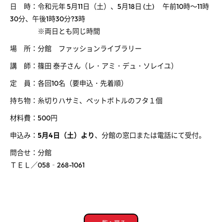
日 時：令和元年 5月11日（土）、5月18日 (土) 午前10時～11時
30分、午後1時30分?3時
※両日とも同じ時間
場 所：分館 ファッションライブラリー
講 師：篠田 泰子さん（レ・アミ・デュ・ソレイユ）
定 員：各回10名（要申込・先着順）
持ち物：糸切りハサミ、ペットボトルのフタ１個
材料費：500円
申込み：
5月4日（土）より
、分館の窓口または電話にて受付。
問合せ：分館
ＴＥＬ／058‐268-1061