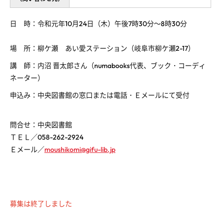
日 時：令和元年10月24日（木）午後7時30分～8時30分
場 所：柳ケ瀬 あい愛ステーション（岐阜市柳ケ瀬2-17）
講 師：内沼 晋太郎さん（numabooks代表、ブック・コーディ
ネーター）
申込み：中央図書館の窓口または電話・Ｅメールにて受付
問合せ：中央図書館
ＴＥＬ／058-262-2924
Ｅメール／
moushikomi@gifu-lib.jp
募集は終了しました