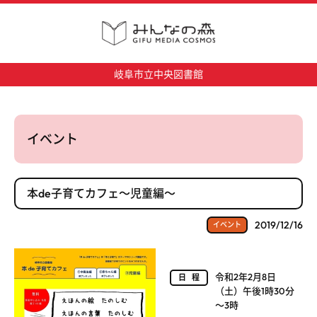
岐阜市立中央図書館
イベント
本de子育てカフェ～児童編～
2019/12/16
イベント
令和2年2月8日
日程
（土）午後1時30分
～3時