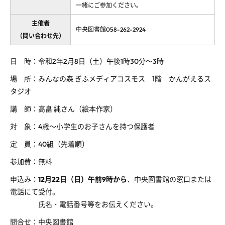
一緒にご参加ください。
主催者
中央図書館058-262-2924
（問い合わせ先）
日 時：令和2年2月8日（土）午後1時30分～3時
場 所：みんなの森 ぎふメディアコスモス 1階 かんがえるス
タジオ
講 師：高畠 純さん（絵本作家）
対 象：4歳～小学生のお子さんを持つ保護者
定 員：40組（先着順）
参加費：無料
申込み：
12月22日（日）午前9時から
、中央図書館の窓口または
電話にて受付。
氏名・電話番号等をお伝えください。
問合せ：中央図書館