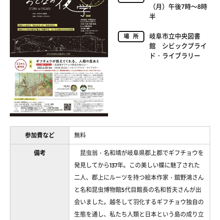
（月）午後7時～8時
半
岐阜市立中央図書
場所
館 シビックプライ
ド・ライブラリー
参加費など
無料
備考
昆虫翁・名和靖が岐阜県郡上郡でギフチョウを
発見してから137年。この美しい蝶に魅了された
二人、郡上にルーツを持つ絵本作家・舘野鴻さん
と名和昆虫博物館5代目館長の名和哲夫さんが出
会いました。越冬して羽化するギフチョウ独自の
生態を通し、私たち人類と日本という島の成り立