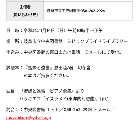
主催者
岐阜市立中央図書館058-262-2924
（問い合わせ先）
日 時：令和3年11月14日（日）午前10時半～正午
場 所：岐阜市立中央図書館 シビックプライドライブラリー
申込み：中央図書館の窓口または電話、Ｅメールにて受付。
課題本：『蜜蜂と遠雷』恩田陸/著 幻冬舎
※本はご持参ください。
曲目：『蜜蜂と遠雷 ピアノ全集』より
バラキエフ「イスラメイ(東洋的幻想曲)」ほか
問合せ：中央図書館 ＴＥＬ／058-262-2924 Ｅメール／
moushikomi@gifu-lib.jp