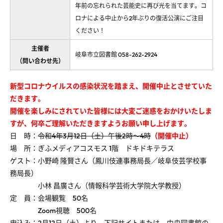
年前の忘れられた芸能史に再び光を当てます。コ
ロナによる中止から2年ぶりの復活公演にご注目
ください！
主催者
岐阜市立図書館 058-262-2924
（問い合わせ先）
新型コロナウイルスの感染状況を踏まえ、開催中止とさせていた
だきます。
開催を楽しみにされていた皆様には大変ご迷惑をおかけいたしま
すが、何卒ご理解いただきますようお願い申し上げます。
日 時：
令和4年3月12日（土）午後2時～4時
（開催中止）
場 所：ぎふメディアコスモス 1階 ドキドキテラス
ゲスト：小野崎 隆賢さん（鳳川伎連事務局長／岐阜伎芸学校事
務局長）
小林 昌廣さん（情報科学芸術大学院大学教授）
定 員：会場観覧 50名
Zoom視聴 500名