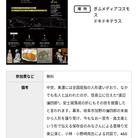
ぎふメディアコスモ
場所
ス
ドキドキテラス
参加費など
無料
備考
中世、美濃には全国屈指の人形遣いがおり、なか
でも名人と謳われたのが、信長公に仕えた“渡辺
彌四郎”。安土城落成の折にもその技を披露した
と言われます。幕末、岐阜市加野の彌四郎の末裔
から人形を譲り受け、今もなお一宮市・島文楽と
いう形で伝える保存会のみなさんによる里帰り文
楽公演と、小林・小野崎両氏による対談で、450