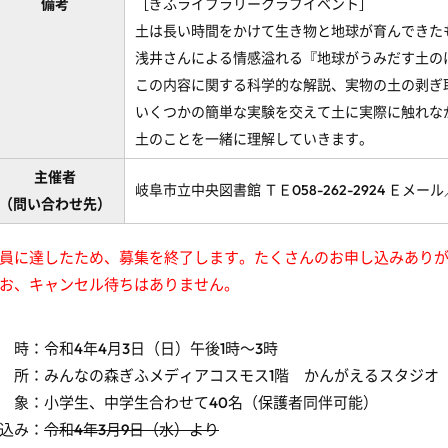
備考
［ぎふライブラリークラブイベント］
土は長い時間をかけて生き物と地球が育んできた
浅井さんによる情感溢れる『地球がうみだす土の
この内容に関する科学的な解説、実物の土の剥ぎ
いくつかの簡単な実験を交えて土に実際に触れな
土のことを一緒に理解していきます。
主催者
岐阜市立中央図書館 ＴＥ058-262-2924 Ｅメール／mous
（問い合わせ先）
員に達したため、募集を終了します。たくさんのお申し込みあり
お、キャンセル待ちはありません。
 時：令和4年4月3日（日）午後1時～3時
 所：みんなの森ぎふメディアコスモス1階 かんがえるスタジ
 象：小学生、中学生合わせて40名（保護者同伴可能）
込み：
令和4年3月9日（水）より