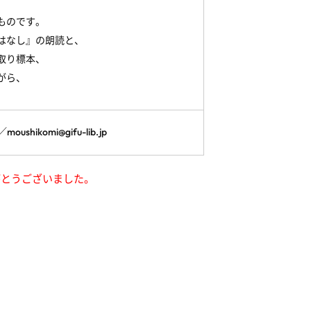
ものです。
はなし』の朗読と、
取り標本、
がら、
hikomi@gifu-lib.jp
がとうございました。
オ