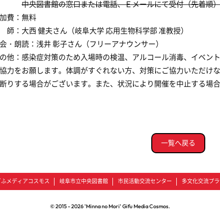
中央図書館の窓口または電話、Ｅメールにて受付（先着順
加費：無料
 師：大西 健夫さん（岐阜大学 応用生物科学部 准教授）
会・朗読：浅井 彰子さん（フリーアナウンサー）
の他：感染症対策のため入場時の検温、アルコール消毒、イベン
協力をお願します。体調がすぐれない方、対策にご協力いただけ
断りする場合がございます。また、状況により開催を中止する場
一覧へ戻る
ぎふメディアコスモス
岐阜市立中央図書館
市民活動交流センター
多文化交流プラ
© 2015 -
2026
'Minna no Mori' Gifu Media Cosmos.