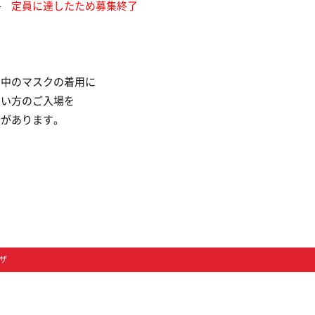
）
定員に達したため募集終了
ト中のマスクの着用に
ない方のご入場を
合があります。
ザ