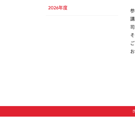
2026年度
参
講
司
そ
ご
お