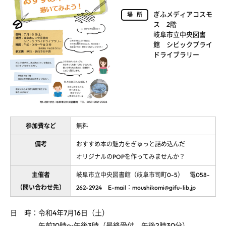
ぎふメディアコスモ
場所
ス 2階
岐阜市立中央図書
館 シビックプライ
ドライブラリー
参加費など
無料
備考
おすすめ本の魅力をぎゅっと詰め込んだ
オリジナルのPOPを作ってみませんか？
主催者
岐阜市立中央図書館（岐阜市司町0-5） 電058-
（問い合わせ先）
262-2924 E-mail：moushikomi@gifu-lib.jp
日 時：令和
4
年
7
月
16
日（土）
午前
10
時～午後
3
時（最終受付 午後
2
時
30
分）