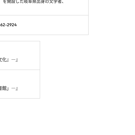
」を開設した岐阜県出身の文学者、
-2924
文化』―』
書館」―』