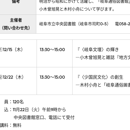
備考
明治から昭和にかけて活躍し、「岐阜通俗図書館
小木曾旭晃と木村小舟について学びます。
主催者
岐阜市立中央図書館（岐阜市司町0-5） 電058-262
（問い合わせ先）
①12/15（木）
13:30～15:00
『〈岐阜文壇〉の輝き
―小木曾旭晃と雑誌『地方
②12/22（木）
13:30～15:00
『〈少国民文化〉の創生
―木村小舟と「岐阜通俗圖
 員：120名
 込：11月22日（火）午前9時から
中央図書館窓口、電話にて受付
講料：無料