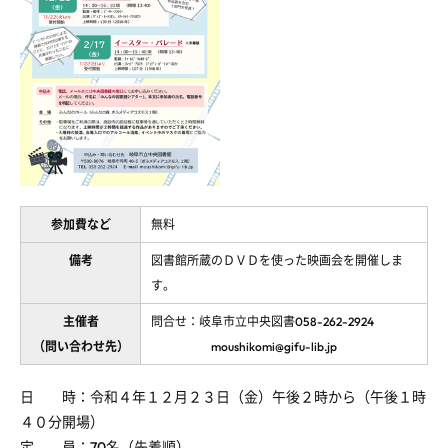
参加費など
無料
備考
図書館所蔵のＤＶＤを使った映画会を開催しま
す。
主催者
問合せ：岐阜市立中央図書058-262-2924
（問い合わせ先）
moushikomi@gifu-lib.jp
日 時：令和４年１２月２３日（金）午後２時から（午後１時
４０分開場）
定 員：70名（先着順）