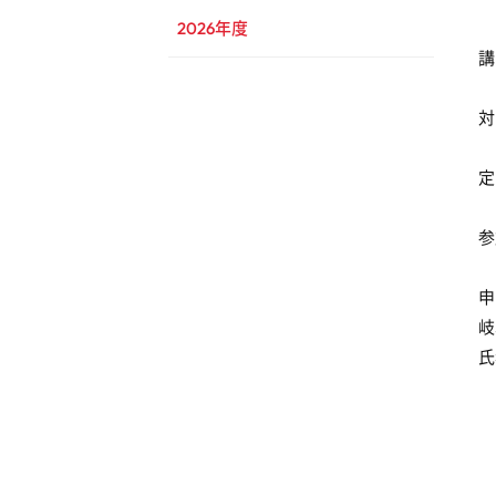
2026年度
講
対
定
参
申
岐
氏