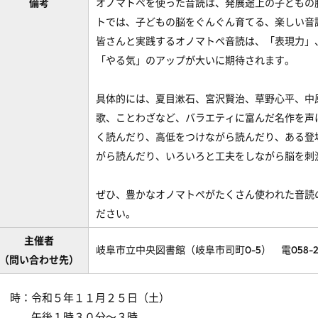
備考
オノマトペを使った音読は、発展途上の子どもの
トでは、子どもの脳をぐんぐん育てる、楽しい音
皆さんと実践するオノマトペ音読は、「表現力」
「やる気」のアップが大いに期待されます。
具体的には、夏目漱石、宮沢賢治、草野心平、中
歌、ことわざなど、バラエティに富んだ名作を声
く読んだり、高低をつけながら読んだり、ある登
がら読んだり、いろいろと工夫をしながら脳を刺
ぜひ、豊かなオノマトペがたくさん使われた音読
ださい。
主催者
岐阜市立中央図書館（岐阜市司町0-5） 電058-26
（問い合わせ先）
 時：令和５年１１月２５日（土）
午後１時３０分～３時