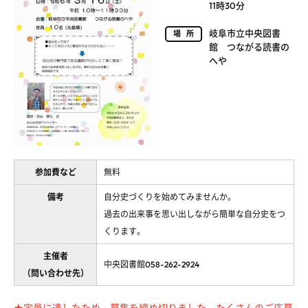
11時30分
岐阜市立中央図書
場所
館 つながる読書の
へや
参加費など
無料
備考
自分史づくりを始めてみませんか。
過去の出来事を思い出しながら簡単な自分史をつ
くります。
主催者
中央図書館058-262-2924
（問い合わせ先）
★定員に達したため、募集を締め切りました。たくさんのご応募