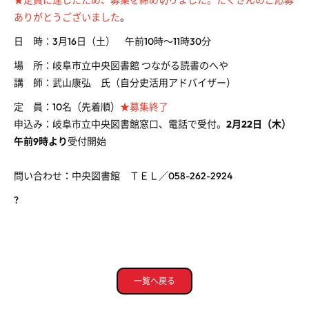
ありがとうございました
。
日 時：
3
月
16
日（土） 午前
10
時～
11
時
30
分
場 所：岐阜市立中央図書館 つながる読書のへや
講 師：武山康弘 氏（自分史活用アドバイザー）
定 員：
10
名（先着順）
★募集終了
申込み：岐阜市立中央図書館窓口、電話で受付。
2月22日（木）
午前9時より
受付開始
問い合わせ：中央図書館 ＴＥＬ／
058-262-2924
?
一覧へ戻る