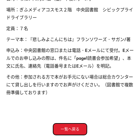
場所：ぎふメディアコスモス２階 中央図書館 シビックプライ
ドライブラリー
定員：７名
テーマ本：『悲しみよこんにちは』フランソワーズ・サガン
/
著
申込み：中央図書館の窓口または電話・
E
メールにて受付。
E
メー
ルでのお申し込みの際は、件名に「
page1
読書会参加希望」、本
文に氏名、連絡先（電話番号または
E
メール）を明記。
その他：参加される方で本がお手元にない場合は総合カウンター
にて貸し出しを行いますのでお声がけください。（図書館で複数
冊準備しております）
一覧へ戻る