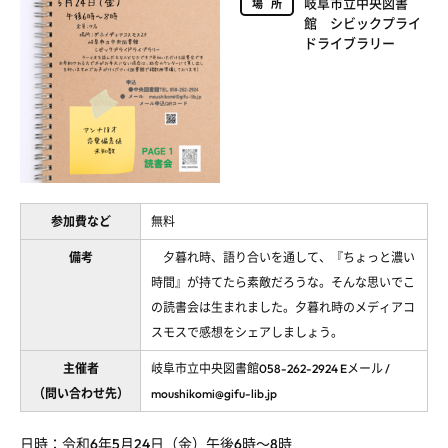
岐阜市立中央図書
場所
館 シビックプライ
ドライブラリー
参加費など
無料
備考
夕暮れ時、語り合いを通して、『ちょっと濃い
時間』が持てたら素敵だろうな。そんな思いでこ
の読書会は生まれました。夕暮れ時のメディアコ
スモスで感想をシェアしましょう。
主催者
岐阜市立中央図書館058-262-2924 Eメール /
（問い合わせ先）
moushikomi@gifu-lib.jp
日時：令和
6
年
5
月
24
日（金）午後
6
時～
8
時