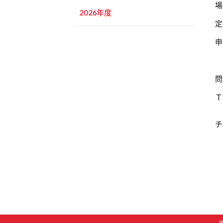
場
2026年度
定
申
問
Ｔ
チ