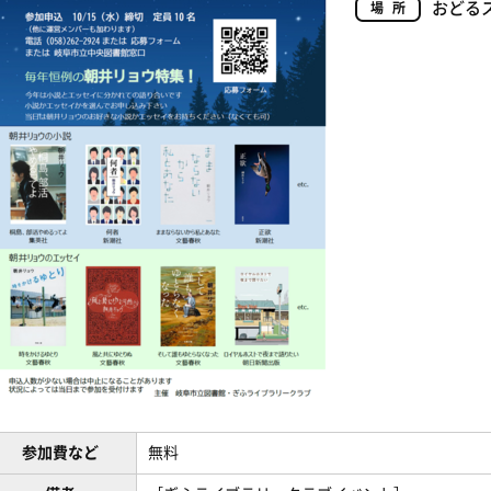
おどる
場所
参加費など
無料