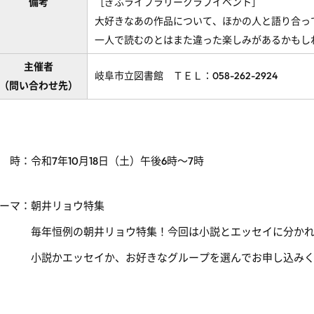
備考
［ぎふライブラリークラブイベント］
大好きなあの作品について、ほかの人と語り合っ
一人で読むのとはまた違った楽しみがあるかもし
主催者
岐阜市立図書館 ＴＥＬ：058-262-2924
（問い合わせ先）
 時：令和
7
年
10
月
18
日（土）午後6時～7時
ーマ：朝井リョウ特集
毎年恒例の朝井リョウ特集！今回は小説とエッセイに分かれ
小説かエッセイか、お好きなグループを選んでお申し込みく