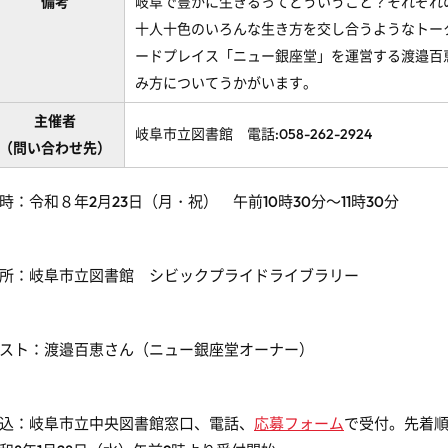
備考
岐阜で豊かに生きるってどういうこと？それぞれ
十人十色のいろんな生き方を交し合うようなトー
ードプレイス「ニュー銀座堂」を運営する渡邉百
み方についてうかがいます。
主催者
岐阜市立図書館 電話:058-262-2924
（問い合わせ先）
時：令和８年
2
月
23
日（月・祝） 午前10時30分～11時30分
所：岐阜市立図書館 シビックプライドライブラリー
スト：渡邉百恵さん（ニュー銀座堂オーナー）
込：岐阜市立中央図書館窓口、電話、
応募フォーム
で受付。先着