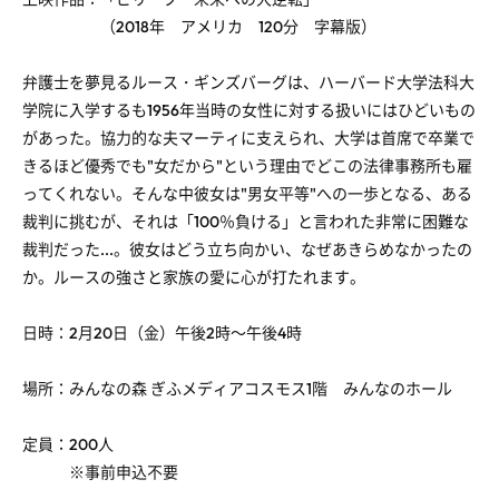
（2018年 アメリカ 120分 字幕版）
弁護士を夢見るルース・ギンズバーグは、ハーバード大学法科大
学院に入学するも1956年当時の女性に対する扱いにはひどいもの
があった。協力的な夫マーティに支えられ、大学は首席で卒業で
きるほど優秀でも"女だから"という理由でどこの法律事務所も雇
ってくれない。そんな中彼女は"男女平等"への一歩となる、ある
裁判に挑むが、それは「100％負ける」と言われた非常に困難な
裁判だった...。彼女はどう立ち向かい、なぜあきらめなかったの
か。ルースの強さと家族の愛に心が打たれます。
日時：2月20日（金）午後2時～午後4時
場所：みんなの森 ぎふメディアコスモス1階 みんなのホール
定員：200人
※事前申込不要