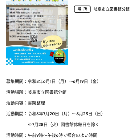
岐阜市立図書館分館
場所
募集期間：令和
8
年
6
月
1
日（月）～6月19日（金）
活動場所：岐阜市立図書館分館
活動内容：書架整理
活動期間：令和
8
年
7
月
20
日（月）～
8
月
23
日（日）
※7月
28
日（火）図書館休館日を除く
活動時間：午前
9
時～午後
6
時で都合のよい時間